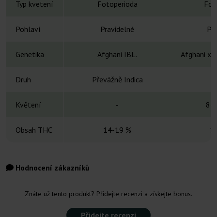
Typ kvetení
Fotoperioda
Fot
Pohlaví
Pravidelné
Pra
Genetika
Afghani IBL.
Afghani x 
Druh
Převážně Indica
Květení
-
8-1
Obsah THC
14-19 %
1
Hodnocení zákazníků
Znáte už tento produkt? Přidejte recenzi a získejte bonus.
Přidejte recenzi