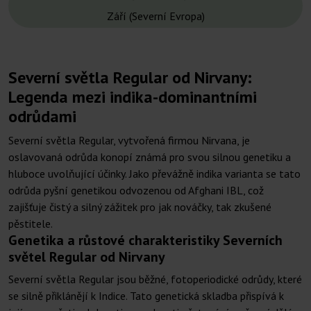
Září (Severní Evropa)
Severní světla Regular od Nirvany:
Legenda mezi indika-dominantními
odrůdami
Severní světla Regular, vytvořená firmou Nirvana, je
oslavovaná odrůda konopí známá pro svou silnou genetiku a
hluboce uvolňující účinky. Jako převážně indika varianta se tato
odrůda pyšní genetikou odvozenou od Afghani IBL, což
zajišťuje čistý a silný zážitek pro jak nováčky, tak zkušené
pěstitele.
Genetika a růstové charakteristiky Severních
světel Regular od Nirvany
Severní světla Regular jsou běžné, fotoperiodické odrůdy, které
se silně přiklánějí k Indice. Tato genetická skladba přispívá k