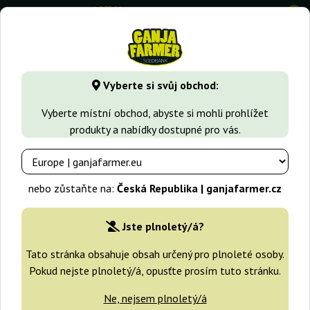
0
GanjaFarmer.cz
Druhy Marihuany
Northern Light
North
Vyberte si svůj obchod:
Northern Lights Regular Nirvana
Vyberte místní obchod, abyste si mohli prohlížet
produkty a nabídky dostupné pro vás.
nebo zůstaňte na:
Česká Republika | ganjafarmer.cz
Jste plnoletý/á?
Tato stránka obsahuje obsah určený pro plnoleté osoby.
Pokud nejste plnoletý/á, opusťte prosím tuto stránku.
Ne, nejsem plnoletý/á