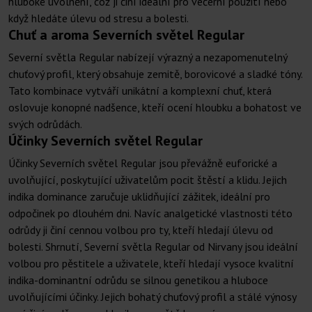
hluboké uvolnění, což ji činí ideální pro večerní použití nebo
když hledáte úlevu od stresu a bolesti.
Chuť a aroma Severních světel Regular
Severní světla Regular nabízejí výrazný a nezapomenutelný
chuťový profil, který obsahuje zemitě, borovicové a sladké tóny.
Tato kombinace vytváří unikátní a komplexní chuť, která
oslovuje konopné nadšence, kteří ocení hloubku a bohatost ve
svých odrůdách.
Účinky Severních světel Regular
Účinky Severních světel Regular jsou převážně euforické a
uvolňující, poskytující uživatelům pocit štěstí a klidu. Jejich
indika dominance zaručuje uklidňující zážitek, ideální pro
odpočinek po dlouhém dni. Navíc analgetické vlastnosti této
odrůdy ji činí cennou volbou pro ty, kteří hledají úlevu od
bolesti. Shrnutí, Severní světla Regular od Nirvany jsou ideální
volbou pro pěstitele a uživatele, kteří hledají vysoce kvalitní
indika-dominantní odrůdu se silnou genetikou a hluboce
uvolňujícími účinky. Jejich bohatý chuťový profil a stálé výnosy