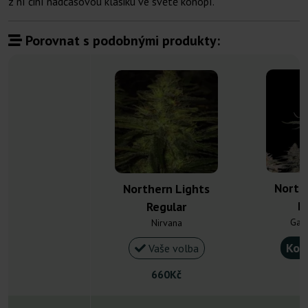
z ní činí nadčasovou klasiku ve světě konopí.
Porovnat s podobnými produkty:
North
Northern Lights
R
Regular
Gan
Nirvana
Kou
Vaše volba
660Kč