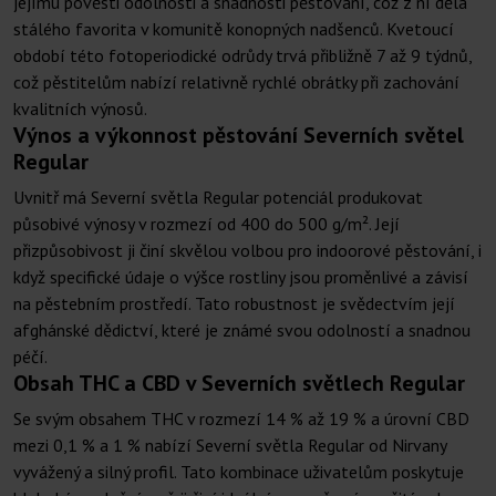
jejímu pověsti odolnosti a snadnosti pěstování, což z ní dělá
stálého favorita v komunitě konopných nadšenců. Kvetoucí
období této fotoperiodické odrůdy trvá přibližně 7 až 9 týdnů,
což pěstitelům nabízí relativně rychlé obrátky při zachování
kvalitních výnosů.
Výnos a výkonnost pěstování Severních světel
Regular
Uvnitř má Severní světla Regular potenciál produkovat
působivé výnosy v rozmezí od 400 do 500 g/m². Její
přizpůsobivost ji činí skvělou volbou pro indoorové pěstování, i
když specifické údaje o výšce rostliny jsou proměnlivé a závisí
na pěstebním prostředí. Tato robustnost je svědectvím její
afghánské dědictví, které je známé svou odolností a snadnou
péčí.
Obsah THC a CBD v Severních světlech Regular
Se svým obsahem THC v rozmezí 14 % až 19 % a úrovní CBD
mezi 0,1 % a 1 % nabízí Severní světla Regular od Nirvany
vyvážený a silný profil. Tato kombinace uživatelům poskytuje