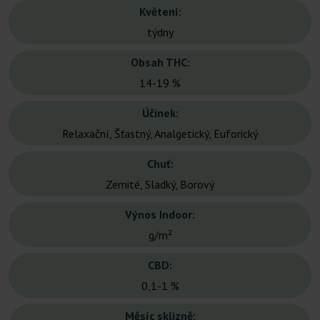
Květení:
týdny
Obsah THC:
14-19 %
Účinek:
Relaxační, Šťastný, Analgetický, Euforický
Chuť:
Zemité, Sladký, Borový
Výnos Indoor:
g/m²
CBD:
0,1-1 %
Měsíc sklizně: