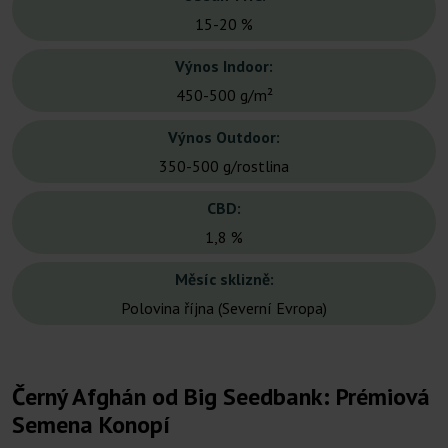
15-20 %
Výnos Indoor:
450-500 g/m²
Výnos Outdoor:
350-500 g/rostlina
CBD:
1,8 %
Měsíc sklizně:
Polovina října (Severní Evropa)
Černý Afghán od Big Seedbank: Prémiová
Semena Konopí