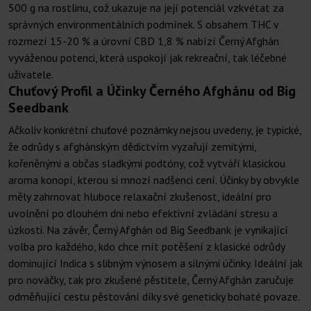
500 g na rostlinu, což ukazuje na její potenciál vzkvétat za
správných environmentálních podmínek. S obsahem THC v
rozmezí 15-20 % a úrovní CBD 1,8 % nabízí Černý Afghán
vyváženou potenci, která uspokojí jak rekreační, tak léčebné
uživatele.
Chuťový Profil a Účinky Černého Afghánu od Big
Seedbank
Ačkoliv konkrétní chuťové poznámky nejsou uvedeny, je typické,
že odrůdy s afghánským dědictvím vyzařují zemitými,
kořeněnými a občas sladkými podtóny, což vytváří klasickou
aroma konopí, kterou si mnozí nadšenci cení. Účinky by obvykle
měly zahrnovat hluboce relaxační zkušenost, ideální pro
uvolnění po dlouhém dni nebo efektivní zvládání stresu a
úzkosti. Na závěr, Černý Afghán od Big Seedbank je vynikající
volba pro každého, kdo chce mít potěšení z klasické odrůdy
dominující Indica s slibným výnosem a silnými účinky. Ideální jak
pro nováčky, tak pro zkušené pěstitele, Černý Afghán zaručuje
odměňující cestu pěstování díky své geneticky bohaté povaze.