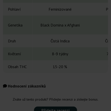
Pohlaví
Feminizované
Pra
Genetika
Black Domina x Afghani
A
Druh
Čistá Indica
Čis
Květení
8-9 týdny
7-
Obsah THC
15-20 %
1
Hodnocení zákazníků
Znáte už tento produkt? Přidejte recenzi a získejte bonus.
Přidejte recenzi