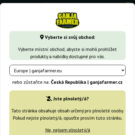
0
GanjaFarmer.cz
Druhy Marihuany
Afghan Kush
Black A
Vyberte si svůj obchod:
Black Afghan Big Seedbank
Vyberte místní obchod, abyste si mohli prohlížet
produkty a nabídky dostupné pro vás.
nebo zůstaňte na:
Česká Republika | ganjafarmer.cz
Jste plnoletý/á?
Tato stránka obsahuje obsah určený pro plnoleté osoby.
Pokud nejste plnoletý/á, opusťte prosím tuto stránku.
Ne, nejsem plnoletý/á