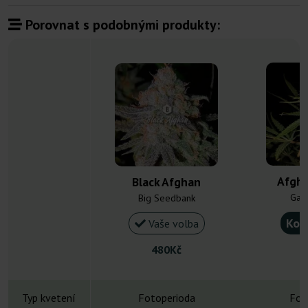
Porovnat s podobnými produkty:
Afgha
Black Afghan
Gan
Big Seedbank
Kou
Vaše volba
480Kč
Typ kvetení
Fotoperioda
Fot