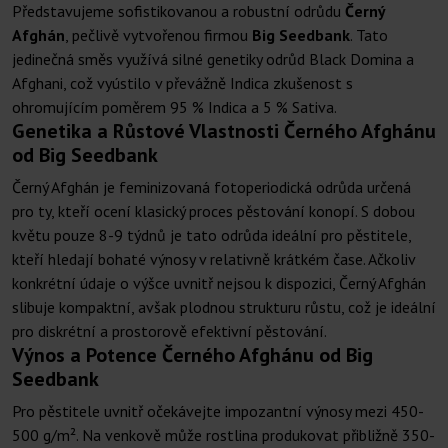
Představujeme sofistikovanou a robustní odrůdu
Černý
Afghán
, pečlivě vytvořenou firmou
Big Seedbank
. Tato
jedinečná směs využívá silné genetiky odrůd Black Domina a
Afghani, což vyústilo v převážně Indica zkušenost s
ohromujícím poměrem 95 % Indica a 5 % Sativa.
Genetika a Růstové Vlastnosti Černého Afghánu
od Big Seedbank
Černý Afghán je feminizovaná fotoperiodická odrůda určená
pro ty, kteří ocení klasický proces pěstování konopí. S dobou
květu pouze 8-9 týdnů je tato odrůda ideální pro pěstitele,
kteří hledají bohaté výnosy v relativně krátkém čase. Ačkoliv
konkrétní údaje o výšce uvnitř nejsou k dispozici, Černý Afghán
slibuje kompaktní, avšak plodnou strukturu růstu, což je ideální
pro diskrétní a prostorově efektivní pěstování.
Výnos a Potence Černého Afghánu od Big
Seedbank
Pro pěstitele uvnitř očekávejte impozantní výnosy mezi 450-
500 g/m². Na venkově může rostlina produkovat přibližně 350-