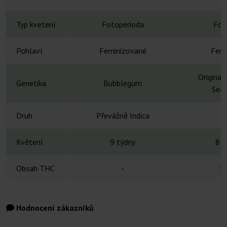
Typ kvetení
Fotoperioda
Fot
Pohlaví
Feminizované
Femi
Original
Genetika
Bubblegum
Secr
Druh
Převážně Indica
H
Květení
9 týdny
8-1
Obsah THC
-
1
Hodnocení zákazníků