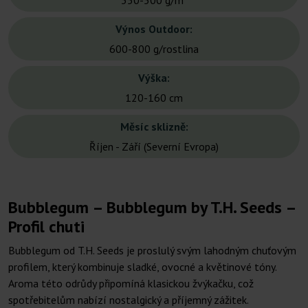
350-500 g/m²
Výnos Outdoor:
600-800 g/rostlina
Výška:
120-160 cm
Měsíc sklizně:
Říjen - Září (Severní Evropa)
Bubblegum – Bubblegum by T.H. Seeds –
Profil chuti
Bubblegum od T.H. Seeds je proslulý svým lahodným chuťovým
profilem, který kombinuje sladké, ovocné a květinové tóny.
Aroma této odrůdy připomíná klasickou žvýkačku, což
spotřebitelům nabízí nostalgický a příjemný zážitek.