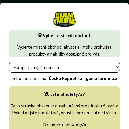
0
GanjaFarmer.cz
Druhy Marihuany
Bubble Gum
Bubble
Vyberte si svůj obchod:
Bubblegum T.H. Seeds
Vyberte místní obchod, abyste si mohli prohlížet
produkty a nabídky dostupné pro vás.
nebo zůstaňte na:
Česká Republika | ganjafarmer.cz
Jste plnoletý/á?
Tato stránka obsahuje obsah určený pro plnoleté osoby.
Pokud nejste plnoletý/á, opusťte prosím tuto stránku.
Ne, nejsem plnoletý/á