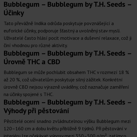
Bubblegum – Bubblegum by T.H. Seeds –
Účinky
Tato převážně Indika odrůda poskytuje povznášející a
euforické účinky, podporuje šťastný a uvolněný stav mysli.
Uživatelé často hlásí pocit motivace a duševní relaxace, což ji
činí vhodnou pro různé aktivity.
Bubblegum – Bubblegum by T.H. Seeds –
Úrovně THC a CBD
Bubblegum se může pochlubit obsahem THC v rozmezí 18 %
až 20 %, což uživatelům poskytuje silný zážitek. Konkrétní
úrovně CBD nejsou výrazně uváděny, což naznačuje zaměření
na účinky spojené s THC.
Bubblegum – Bubblegum by T.H. Seeds –
Výhody při pěstování
Pěstitelé ocení snadno zvládnutelnou výšku Bubblegum mezi
120–160 cm a dobu květu přibližně 9 týdnů. Při pěstování v
interiéru lze očekávat výnosy mezi 350–500 g/m², zatímco