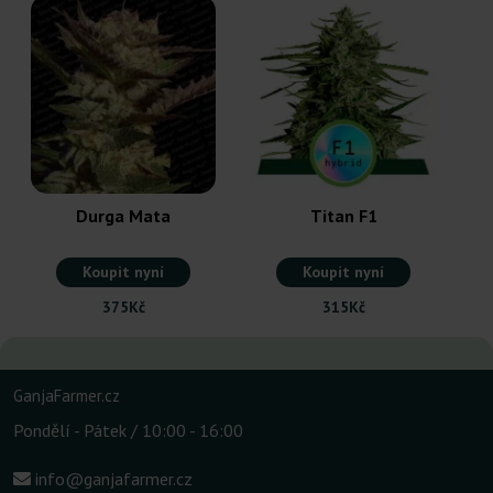
Durga Mata
Titan F1
Koupit nyní
Koupit nyní
375Kč
315Kč
GanjaFarmer.cz
Pondělí - Pátek / 10:00 - 16:00
info@ganjafarmer.cz