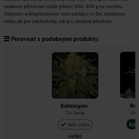
venkovní pěstování může přinést 600–800 g na rostlinu.
Odolnost a přizpůsobivost této odrůdy z ní činí oblíbenou
volbu jak pro začátečníky, tak pro zkušené pěstitele.
Porovnat s podobnými produkty:
Bub
Bubblegum
Gan
T.H. Seeds
Kou
Vaše volba
660Kč