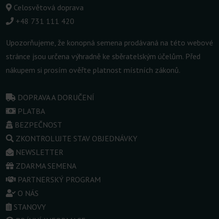
Celosvětová doprava
+48 731 111 420
Upozorňujeme, že konopná semena prodávaná na této webové
stránce jsou určena výhradně ke sběratelským účelům. Před
nákupem si prosím ověřte platnost místních zákonů.
DOPRAVA A DORUČENÍ
PLATBA
BEZPEČNOST
ZKONTROLUJTE STAV OBJEDNÁVKY
NEWSLETTER
ZDARMA SEMENA
PARTNERSKÝ PROGRAM
O NÁS
STANOVY