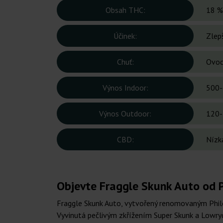
Obsah THC:
18 %
Účinek:
Zlepš
Chuť:
Ovoc
Výnos Indoor:
500-
Výnos Outdoor:
120-
CBD:
Nízk
Objevte Fraggle Skunk Auto od 
Fraggle Skunk Auto, vytvořený renomovaným Philo
Vyvinutá pečlivým zkřížením Super Skunk a Lowryde