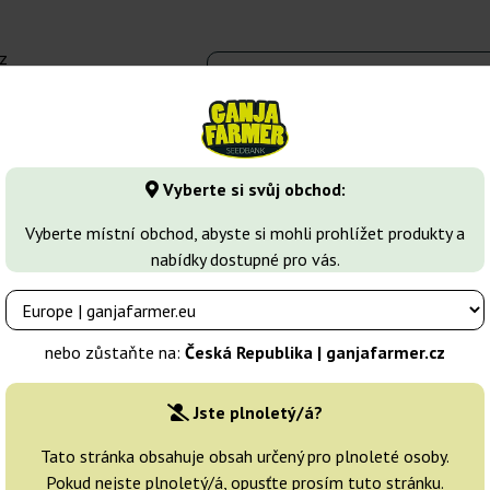
z
 - 16:00
Seedbanky
Druhy marihuany
Více
Vyberte si svůj obchod:
nk
Fraggle Skunk Auto
Vyberte místní obchod, abyste si mohli prohlížet produkty a
nabídky dostupné pro vás.
opher Seeds
Chovatelé:
Philosopher Seeds
nebo zůstaňte na:
Česká Republika | ganjafarmer.cz
Originální balení:
Jste plnoletý/á?
1 semeno
Tato stránka obsahuje obsah určený pro plnoleté osoby.
Pokud nejste plnoletý/á, opusťte prosím tuto stránku.
Odeslání do 3-7