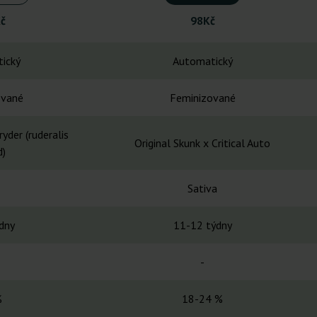
č
98Kč
ický
Automatický
ované
Feminizované
yder (ruderalis
Original Skunk x Critical Auto
d)
Sativa
dny
11-12 týdny
-
%
18-24 %