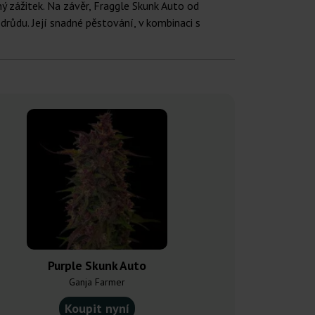
 zážitek. Na závěr, Fraggle Skunk Auto od
růdu. Její snadné pěstování, v kombinaci s
Purple Skunk Auto
Super Sku
Ganja Farmer
Ganja F
Koupit nyní
Koupit