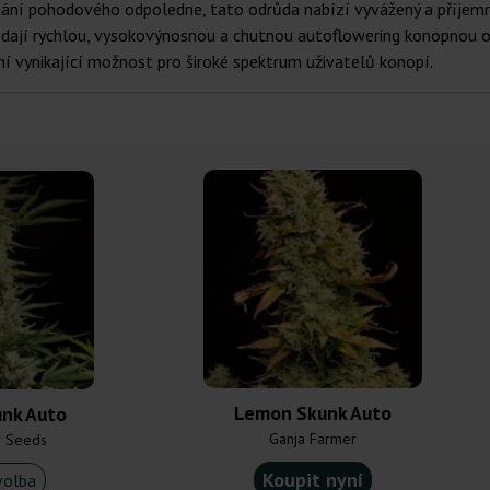
nání pohodového odpoledne, tato odrůda nabízí vyvážený a příjemný
ledají rychlou, vysokovýnosnou a chutnou autoflowering konopnou od
iní vynikající možnost pro široké spektrum uživatelů konopí.
Lemon Skunk Auto
unk Auto
Ganja Farmer
r Seeds
Koupit nyní
volba