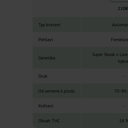
210K
Typ kvetení
Automat
Pohlaví
Feminiz
Super Skunk x Lowr
Genetika
hybri
Druh
-
Od semene k plodu
70-90 
Květení
-
Obsah THC
18 