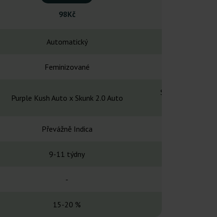
98Kč
98K
Automatický
Automa
Feminizované
Feminiz
Super Skunk x No
Purple Kush Auto x Skunk 2.0 Auto
Ruder
Převážně Indica
Indi
9-11 týdny
10-11 
-
-
15-20 %
14-1