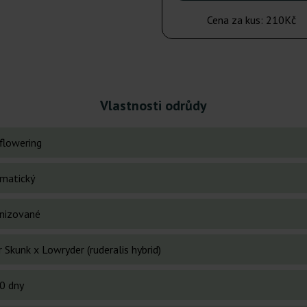
Cena za kus:
210Kč
Vlastnosti odrůdy
flowering
matický
nizované
 Skunk x Lowryder (ruderalis hybrid)
0 dny