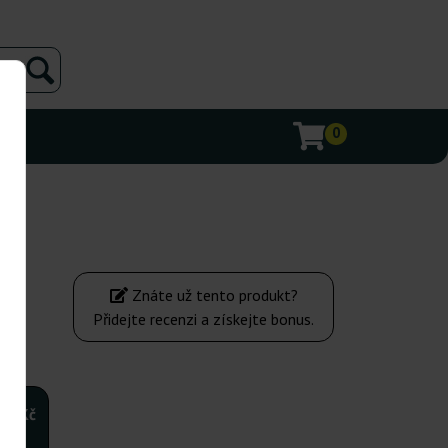
0
Znáte už tento produkt?
Přidejte recenzi a získejte bonus.
210Kč