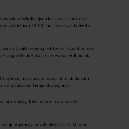
wryderu. Ačkoli nejsou k dispozici konkrétní
o sklizeň během 70-90 dnů. Tento rychlý životní
bo venku. Uvnitř mohou pěstitelé očekávat značný
ní Fraggle Skunk Auto preferovanou volbou jak
BD vyhovují rekreačním uživatelům hledajícím
ro volný čas nebo terapeutické použití.
dným pro smysly. Toto bohaté a aromatické
hledají příjemný a povzbudivý zážitek. Ať už se