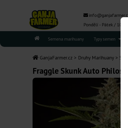
info@ganjafarmer.c
Pondělí - Pátek / 10:00
Semena marihuany
Typy semen
GanjaFarmer.cz
Druhy Marihuany
Sku
Fraggle Skunk Auto Philos