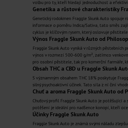
volbu pro ty, kteří hledají jednoduchost a efektivi
Genetika a růstové charakteristiky F
Genetický rodokmen Fraggle Skunk Auto spojuje ro
informace o poměru Indica/Sativa, tato směs zaji
cyklus je klíčovým rysem, který oslovuje pěstitele
Výnos Fraggle Skunk Auto od Philoso
Fraggle Skunk Auto vyniká v různých pěstebních p
výnos v rozmezí 500-600 g/m², zatímco venkovní r
pro osobní pěstitele, tak pro komerční farmáře, kt
Obsah THC a CBD u Fraggle Skunk Aut
S významným obsahem THC 18% poskytuje Fraggle S
silný psychoaktivní účinek. Tato síla z ní činí vh
Chuť a aroma Fraggle Skunk Auto od 
Chuťový profil Fraggle Skunk Auto je potěšující a
potěšení je ideální pro nadšence konopí, kteří oc
Účinky Fraggle Skunk Auto
Fraggle Skunk Auto je známá svými náladu zlepšující