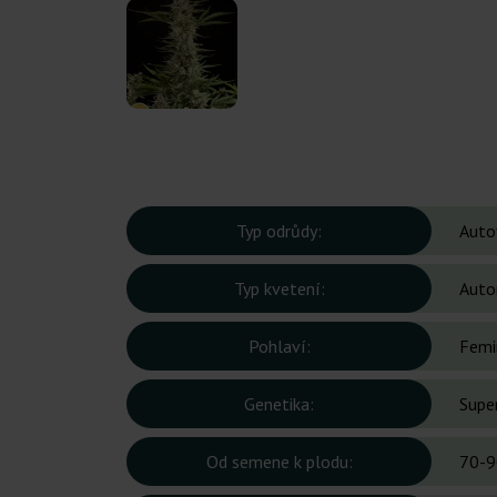
Typ odrůdy:
Auto
Typ kvetení:
Auto
Pohlaví:
Femi
Genetika:
Super
Od semene k plodu:
70-9