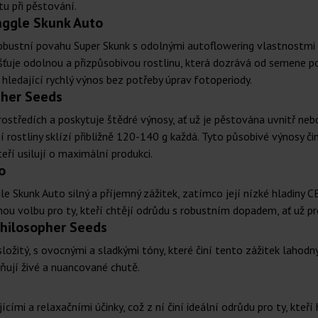
tu při pěstování.
raggle Skunk Auto
bustní povahu Super Skunk s odolnými autoflowering vlastnostmi Lo
šťuje odolnou a přizpůsobivou rostlinu, která dozrává od semene p
 hledající rychlý výnos bez potřeby úprav fotoperiody.
pher Seeds
rostředích a poskytuje štědré výnosy, ať už je pěstována uvnitř ne
ostliny sklízí přibližně 120-140 g každá. Tyto působivé výnosy či
eří usilují o maximální produkci.
o
kunk Auto silný a příjemný zážitek, zatímco její nízké hladiny C
odnou volbu pro ty, kteří chtějí odrůdu s robustním dopadem, ať už p
Philosopher Seeds
 složitý, s ovocnými a sladkými tóny, které činí tento zážitek laho
eňují živé a nuancované chutě.
mi a relaxačními účinky, což z ní činí ideální odrůdu pro ty, kteří 