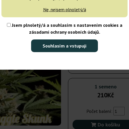
dnů
Ne, nejsem plnoletý/á
3 semena
Jsem plnoletý/á a souhlasím s nastavením cookies a
zásadami ochrany osobních údajů.
Odeslání do 3-7
dnů
Souhlasím a vstupuji
25 semen
3 
Nedostupné
1 semeno
210Kč
Počet balení:
Do košíku