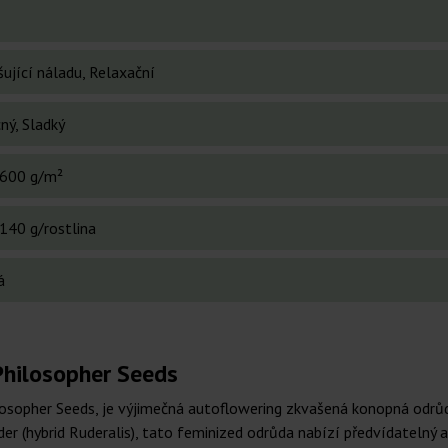
ující náladu, Relaxační
ný, Sladký
600 g/m²
140 g/rostlina
á
Philosopher Seeds
sopher Seeds, je výjimečná autoflowering zkvašená konopná odrůda
r (hybrid Ruderalis), tato feminized odrůda nabízí předvídatelný a 