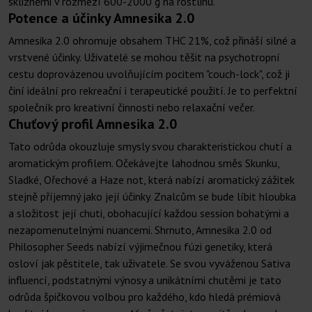
sklizněmi v rozmezí 600-2000 g na rostlinu.
Potence a účinky Amnesika 2.0
Amnesika 2.0 ohromuje obsahem THC 21%, což přináší silné a
vrstvené účinky. Uživatelé se mohou těšit na psychotropní
cestu doprovázenou uvolňujícím pocitem "couch-lock", což ji
činí ideální pro rekreační i terapeutické použití. Je to perfektní
společník pro kreativní činnosti nebo relaxační večer.
Chuťový profil Amnesika 2.0
Tato odrůda okouzluje smysly svou charakteristickou chutí a
aromatickým profilem. Očekávejte lahodnou směs Skunku,
Sladké, Ořechové a Haze not, která nabízí aromatický zážitek
stejně příjemný jako její účinky. Znalcům se bude líbit hloubka
a složitost její chuti, obohacující každou session bohatými a
nezapomenutelnými nuancemi. Shrnuto, Amnesika 2.0 od
Philosopher Seeds nabízí výjimečnou fúzi genetiky, která
osloví jak pěstitele, tak uživatele. Se svou vyváženou Sativa
influencí, podstatnými výnosy a unikátními chutěmi je tato
odrůda špičkovou volbou pro každého, kdo hledá prémiová