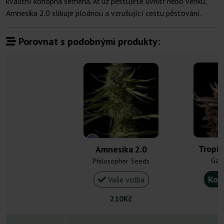
kvalitní konopná semena. Ať už pěstujete uvnitř nebo venku,
Amnesika 2.0 slibuje plodnou a vzrušující cestu pěstování.
Porovnat s podobnými produkty:
Tropic
Amnesika 2.0
Gan
Philosopher Seeds
Kou
Vaše volba
210Kč