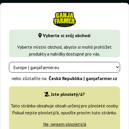
0
GanjaFarmer.cz
Typy Semen Marihuany
Sativa semena
Vyberte si svůj obchod:
Amnesika 2.0 Philosopher Seeds
Vyberte místní obchod, abyste si mohli prohlížet
produkty a nabídky dostupné pro vás.
nebo zůstaňte na:
Česká Republika | ganjafarmer.cz
Jste plnoletý/á?
Tato stránka obsahuje obsah určený pro plnoleté osoby.
Pokud nejste plnoletý/á, opusťte prosím tuto stránku.
Ne, nejsem plnoletý/á