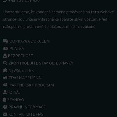
+48 731 111 420
Upozorňujeme, že konopná semena prodávaná na této webové
stránce jsou určena výhradně ke sběratelským účelům. Před
nákupem si prosím ověřte platnost místních zákonů.
DOPRAVA A DORUČENÍ
PLATBA
BEZPEČNOST
ZKONTROLUJTE STAV OBJEDNÁVKY
NEWSLETTER
ZDARMA SEMENA
PARTNERSKÝ PROGRAM
O NÁS
STANOVY
PRÁVNÍ INFORMACE
KONTAKTUJTE NÁS