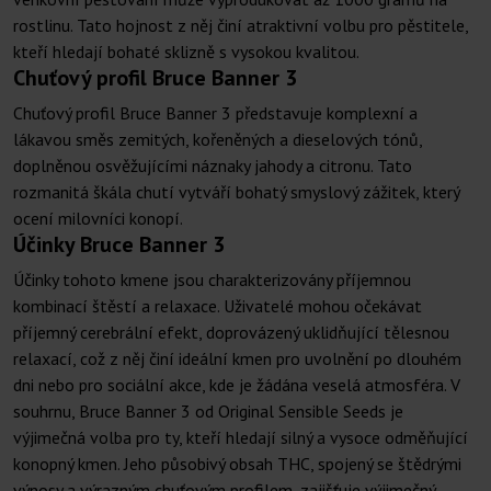
rostlinu. Tato hojnost z něj činí atraktivní volbu pro pěstitele,
kteří hledají bohaté sklizně s vysokou kvalitou.
Chuťový profil Bruce Banner 3
Chuťový profil Bruce Banner 3 představuje komplexní a
lákavou směs zemitých, kořeněných a dieselových tónů,
doplněnou osvěžujícími náznaky jahody a citronu. Tato
rozmanitá škála chutí vytváří bohatý smyslový zážitek, který
ocení milovníci konopí.
Účinky Bruce Banner 3
Účinky tohoto kmene jsou charakterizovány příjemnou
kombinací štěstí a relaxace. Uživatelé mohou očekávat
příjemný cerebrální efekt, doprovázený uklidňující tělesnou
relaxací, což z něj činí ideální kmen pro uvolnění po dlouhém
dni nebo pro sociální akce, kde je žádána veselá atmosféra. V
souhrnu, Bruce Banner 3 od Original Sensible Seeds je
výjimečná volba pro ty, kteří hledají silný a vysoce odměňující
konopný kmen. Jeho působivý obsah THC, spojený se štědrými
výnosy a výrazným chuťovým profilem, zajišťuje výjimečný