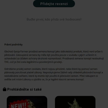
Přidejte recenzi
Buďte první, kdo přidá své hodnocení!
Prohlédněte si také
C