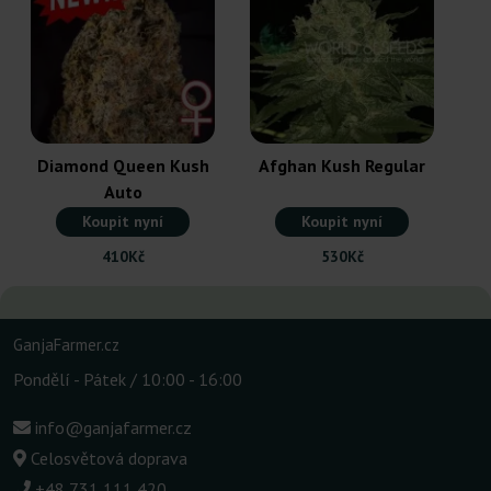
Diamond Queen Kush
Afghan Kush Regular
Auto
Koupit nyní
Koupit nyní
410Kč
530Kč
GanjaFarmer.cz
Pondělí - Pátek / 10:00 - 16:00
info@ganjafarmer.cz
Celosvětová doprava
+48 731 111 420