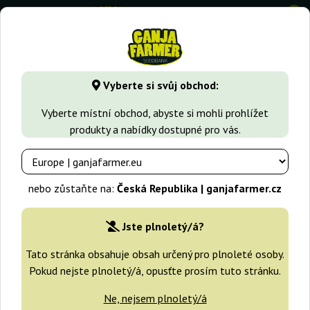
0
GanjaFarmer.cz
Druhy Marihuany
Bruce Banner
Bruce B
Vyberte si svůj obchod:
Bruce Banner 3 Original Sensible
Vyberte místní obchod, abyste si mohli prohlížet
Seeds
produkty a nabídky dostupné pro vás.
nebo zůstaňte na:
Česká Republika | ganjafarmer.cz
Jste plnoletý/á?
Tato stránka obsahuje obsah určený pro plnoleté osoby.
Pokud nejste plnoletý/á, opusťte prosím tuto stránku.
Ne, nejsem plnoletý/á