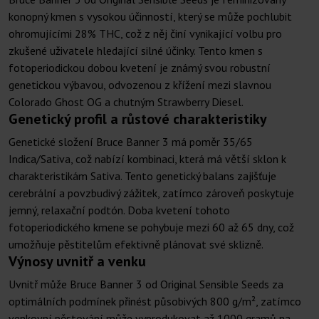
konopný kmen s vysokou účinností, který se může pochlubit
ohromujícími 28% THC, což z něj činí vynikající volbu pro
zkušené uživatele hledající silné účinky. Tento kmen s
fotoperiodickou dobou kvetení je známý svou robustní
genetickou výbavou, odvozenou z křížení mezi slavnou
Colorado Ghost OG a chutným Strawberry Diesel.
Genetický profil a růstové charakteristiky
Genetické složení Bruce Banner 3 má poměr 35/65
Indica/Sativa, což nabízí kombinaci, která má větší sklon k
charakteristikám Sativa. Tento genetický balans zajišťuje
cerebrální a povzbudivý zážitek, zatímco zároveň poskytuje
jemný, relaxační podtón. Doba kvetení tohoto
fotoperiodického kmene se pohybuje mezi 60 až 65 dny, což
umožňuje pěstitelům efektivně plánovat své sklizně.
Výnosy uvnitř a venku
Uvnitř může Bruce Banner 3 od Original Sensible Seeds za
optimálních podmínek přinést působivých 800 g/m², zatímco
venkovní pěstování může vyprodukovat až 1000 gramů na