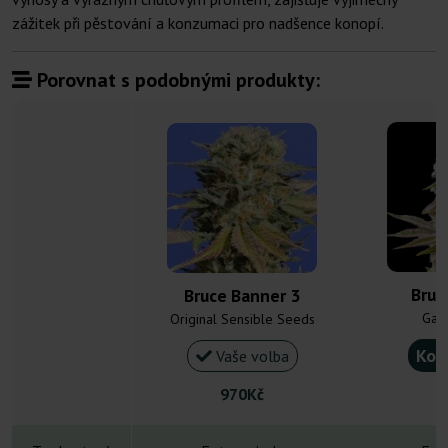
zážitek při pěstování a konzumaci pro nadšence konopí.
Porovnat s podobnými produkty:
Bruc
Bruce Banner 3
Gan
Original Sensible Seeds
Kou
Vaše volba
970Kč