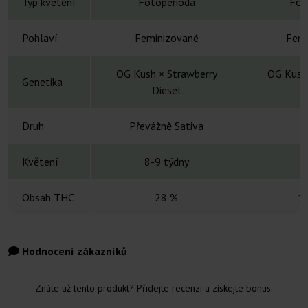
Typ kvetení
Fotoperioda
Fot
Pohlaví
Feminizované
Femi
OG Kush × Strawberry
OG Kush 
Genetika
Diesel
D
Druh
Převážně Sativa
H
Květení
8-9 týdny
9
Obsah THC
28 %
1
Hodnocení zákazníků
Znáte už tento produkt? Přidejte recenzi a získejte bonus.