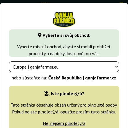
0
GanjaFarmer.cz
Typy Semen Marihuany
Indica semena
C
Vyberte si svůj obchod:
Cristal Limit Kc Brains
Vyberte místní obchod, abyste si mohli prohlížet
produkty a nabídky dostupné pro vás.
nebo zůstaňte na:
Česká Republika | ganjafarmer.cz
Jste plnoletý/á?
Tato stránka obsahuje obsah určený pro plnoleté osoby.
Pokud nejste plnoletý/á, opusťte prosím tuto stránku.
Ne, nejsem plnoletý/á