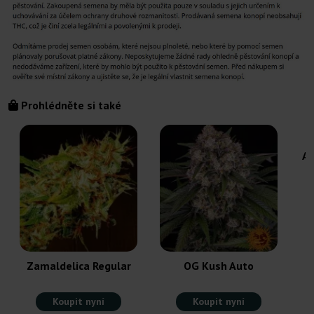
Prohlédněte si také
Am
Zamaldelica Regular
OG Kush Auto
Koupit nyní
Koupit nyní