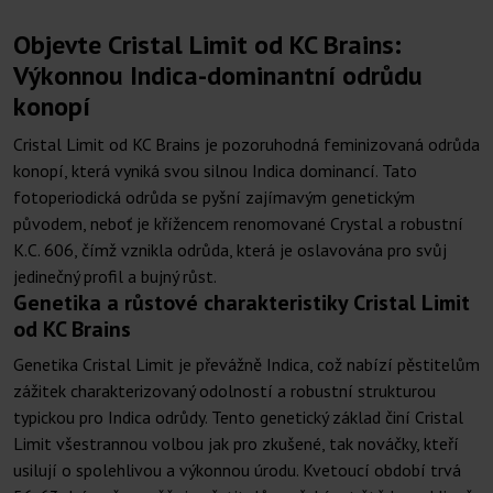
Objevte Cristal Limit od KC Brains:
Výkonnou Indica-dominantní odrůdu
konopí
Cristal Limit od KC Brains je pozoruhodná feminizovaná odrůda
konopí, která vyniká svou silnou Indica dominancí. Tato
fotoperiodická odrůda se pyšní zajímavým genetickým
původem, neboť je křížencem renomované Crystal a robustní
K.C. 606, čímž vznikla odrůda, která je oslavována pro svůj
jedinečný profil a bujný růst.
Genetika a růstové charakteristiky Cristal Limit
od KC Brains
Genetika Cristal Limit je převážně Indica, což nabízí pěstitelům
zážitek charakterizovaný odolností a robustní strukturou
typickou pro Indica odrůdy. Tento genetický základ činí Cristal
Limit všestrannou volbou jak pro zkušené, tak nováčky, kteří
usilují o spolehlivou a výkonnou úrodu. Kvetoucí období trvá