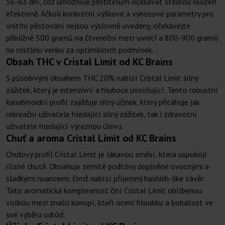
56-63 dní, což umožňuje pěstitelům očekávat štědrou sklizeň
efektivně. Ačkoli konkrétní výškové a výnosové parametry pro
vnitřní pěstování nejsou výslovně uvedeny, očekávejte
přibližně 500 gramů na čtvereční metr uvnitř a 800-900 gramů
na rostlinu venku za optimálních podmínek.
Obsah THC v Cristal Limit od KC Brains
S působivým obsahem THC 20% nabízí Cristal Limit silný
zážitek, který je intenzivní a hluboce uvolňující. Tento robustní
kanabinoidní profil zajišťuje silný účinek, který přitahuje jak
rekreační uživatele hledající silný zážitek, tak i zdravotní
uživatele hledající výraznou úlevu.
Chuť a aroma Cristal Limit od KC Brains
Chuťový profil Cristal Limit je lákavou směsí, která uspokojí
různé chutě. Obsahuje zemitě podtóny doplněné ovocnými a
sladkými nuancemi, čímž nabízí příjemný hashish-like závěr.
Tato aromatická komplexnost činí Cristal Limit oblíbenou
volbou mezi znalci konopí, kteří ocení hloubku a bohatost ve
své výběru odrůd.