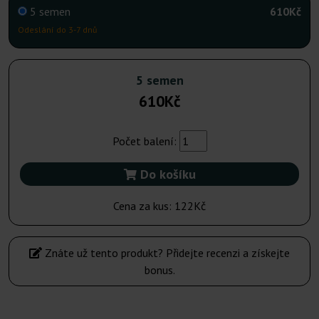
5 semen
610Kč
Odeslání do 3-7 dnů
5 semen
610Kč
Počet balení:
Do košíku
Cena za kus:
122Kč
Znáte už tento produkt? Přidejte recenzi a získejte
bonus.