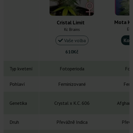
Mota K
Cristal Limit
Eli
Kc Brains
Kou
Vaše volba
610Kč
Typ kvetení
Fotoperioda
Fot
Pohlaví
Feminizované
Femi
Genetika
Crystal x K.C. 606
Afghani
Druh
Převážně Indica
Převá