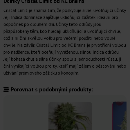
Účinky Cristal Limit od KC Brains
Cristal Limit je známá tím, že poskytuje silné, uvolňující účinky.
Její Indica dominace zajišťuje uklidňující zážitek, ideální pro
odpočinek po dlouhém dni. Účinky této odrůdy jsou
přizpůsobeny těm, kdo hledají uklidňující a uvolňující chvíle,
což z ní činí skvělou volbu pro večerní použití nebo volné
chvíle. Na závěr, Cristal Limit od KC Brains je prvotřídní volbou
pro nadšence, kteří oceňují vyváženou, silnou Indica odrůdu.
Její bohatá chuť a silné účinky, spolu s jednoduchostí růstu, ji
činí vynikající volbou pro ty, kteří mají zájem o pěstování nebo
užívání prémiového zážitku s konopím.
Porovnat s podobnými produkty: