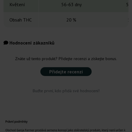
Květení
56-63 dny
56
Obsah THC
20 %
1
Hodnocení zákazníků
Znáte už tento produkt? Přidejte recenzi a získejte bonus.
Přidejte recenzi
Buďte první, kdo přidá své hodnocení!