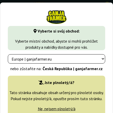
0
GanjaFarmer.cz
Druhy Marihuany
White Russian
White 
Vyberte si svůj obchod:
White Russian OG Kalashnikov
Vyberte místní obchod, abyste si mohli prohlížet
Seeds
produkty a nabídky dostupné pro vás.
nebo zůstaňte na:
Česká Republika | ganjafarmer.cz
Jste plnoletý/á?
Tato stránka obsahuje obsah určený pro plnoleté osoby.
Pokud nejste plnoletý/á, opusťte prosím tuto stránku.
Ne, nejsem plnoletý/á