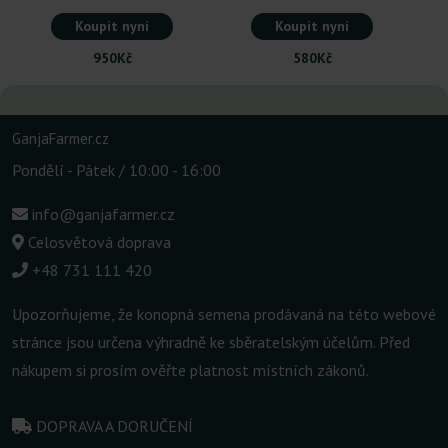
Koupit nyní
Koupit nyní
950Kč
580Kč
GanjaFarmer.cz
Pondělí - Pátek / 10:00 - 16:00
info@ganjafarmer.cz
Celosvětová doprava
+48 731 111 420
Upozorňujeme, že konopná semena prodávaná na této webové
stránce jsou určena výhradně ke sběratelským účelům. Před
nákupem si prosím ověřte platnost místních zákonů.
DOPRAVA A DORUČENÍ