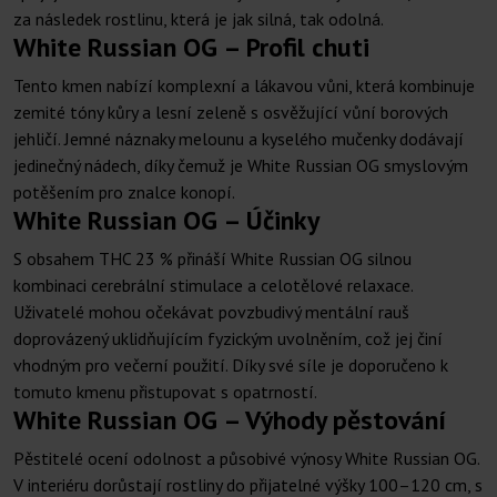
za následek rostlinu, která je jak silná, tak odolná.
White Russian OG – Profil chuti
Tento kmen nabízí komplexní a lákavou vůni, která kombinuje
zemité tóny kůry a lesní zeleně s osvěžující vůní borových
jehličí. Jemné náznaky melounu a kyselého mučenky dodávají
jedinečný nádech, díky čemuž je White Russian OG smyslovým
potěšením pro znalce konopí.
White Russian OG – Účinky
S obsahem THC 23 % přináší White Russian OG silnou
kombinaci cerebrální stimulace a celotělové relaxace.
Uživatelé mohou očekávat povzbudivý mentální rauš
doprovázený uklidňujícím fyzickým uvolněním, což jej činí
vhodným pro večerní použití. Díky své síle je doporučeno k
tomuto kmenu přistupovat s opatrností.
White Russian OG – Výhody pěstování
Pěstitelé ocení odolnost a působivé výnosy White Russian OG.
V interiéru dorůstají rostliny do přijatelné výšky 100–120 cm, s