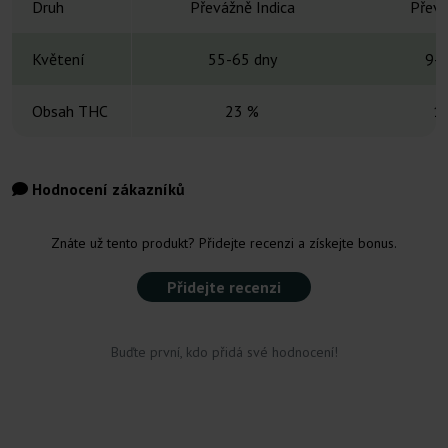
Druh
Převážně Indica
Převá
Květení
55-65 dny
9-1
Obsah THC
23 %
1
Hodnocení zákazníků
Znáte už tento produkt? Přidejte recenzi a získejte bonus.
Přidejte recenzi
Buďte první, kdo přidá své hodnocení!