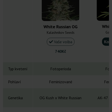
Whit
White Russian OG
Gan
Kalashnikov Seeds
Kou
Vaše volba
740Kč
Typ kvetení
Fotoperioda
Fot
Pohlaví
Feminizované
Femi
Genetika
OG Kush x White Russian
AK-47 x