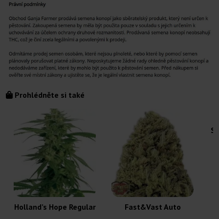
Prohlédněte si také
So
Holland’s Hope Regular
Fast&Vast Auto