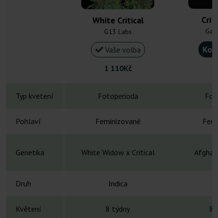
Crit
White Critical
Gan
G13 Labs
Kou
Vaše volba
1 110Kč
Typ kvetení
Fotoperioda
Fot
Pohlaví
Feminizované
Femi
Genetika
White Widow x Critical
Afghani
Druh
Indica
Květení
8 týdny
8-