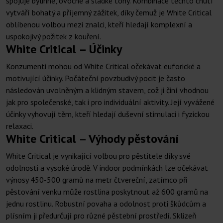
spojuje bylinné, ovocné a sladké tóny. Kombinace těchto chutí
vytváří bohatý a příjemný zážitek, díky čemuž je White Critical
oblíbenou volbou mezi znalci, kteří hledají komplexní a
uspokojivý požitek z kouření.
White Critical – Účinky
Konzumenti mohou od White Critical očekávat euforické a
motivující účinky. Počáteční povzbudivý pocit je často
následován uvolněným a klidným stavem, což ji činí vhodnou
jak pro společenské, tak i pro individuální aktivity. Její vyvážené
účinky vyhovují těm, kteří hledají duševní stimulaci i fyzickou
relaxaci.
White Critical – Výhody pěstování
White Critical je vynikající volbou pro pěstitele díky své
odolnosti a vysoké úrodě. V indoor podmínkách lze očekávat
výnosy 450-500 gramů na metr čtvereční, zatímco při
pěstování venku může rostlina poskytnout až 600 gramů na
jednu rostlinu. Robustní povaha a odolnost proti škůdcům a
plísním ji předurčují pro různé pěstební prostředí. Sklizeň