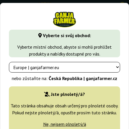
0
GanjaFarmer.cz
Seedbanky
G13 Labs
White Critical
Vyberte si svůj obchod:
White Critical G13 Labs
Vyberte místní obchod, abyste si mohli prohlížet
produkty a nabídky dostupné pro vás.
nebo zůstaňte na:
Česká Republika | ganjafarmer.cz
Jste plnoletý/á?
Tato stránka obsahuje obsah určený pro plnoleté osoby.
Pokud nejste plnoletý/á, opusťte prosím tuto stránku.
Ne, nejsem plnoletý/á