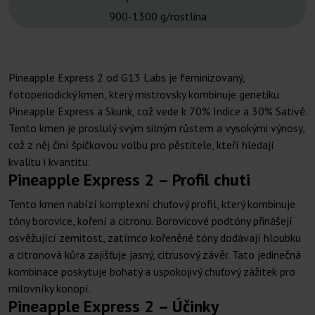
900-1300 g/rostlina
Pineapple Express 2 od G13 Labs je feminizovaný,
fotoperiodický kmen, který mistrovsky kombinuje genetiku
Pineapple Express a Skunk, což vede k 70% Indice a 30% Sativě.
Tento kmen je proslulý svým silným růstem a vysokými výnosy,
což z něj činí špičkovou volbu pro pěstitele, kteří hledají
kvalitu i kvantitu.
Pineapple Express 2 – Profil chuti
Tento kmen nabízí komplexní chuťový profil, který kombinuje
tóny borovice, koření a citronu. Borovicové podtóny přinášejí
osvěžující zemitost, zatímco kořeněné tóny dodávají hloubku
a citronová kůra zajišťuje jasný, citrusový závěr. Tato jedinečná
kombinace poskytuje bohatý a uspokojivý chuťový zážitek pro
milovníky konopí.
Pineapple Express 2 – Účinky