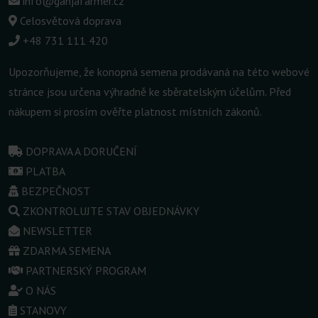
info@ganjafarmer.cz
Celosvětová doprava
+48 731 111 420
Upozorňujeme, že konopná semena prodávaná na této webové
stránce jsou určena výhradně ke sběratelským účelům. Před
nákupem si prosím ověřte platnost místních zákonů.
DOPRAVA A DORUČENÍ
PLATBA
BEZPEČNOST
ZKONTROLUJTE STAV OBJEDNÁVKY
NEWSLETTER
ZDARMA SEMENA
PARTNERSKÝ PROGRAM
O NÁS
STANOVY