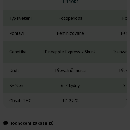
1 110Kč
Typ kvetení
Fotoperioda
Fot
Pohlaví
Feminizované
Femi
Genetika
Pineapple Express x Skunk
Trainwre
Druh
Převážně Indica
Převá
Květení
6-7 týdny
8-1
Obsah THC
17-22 %
1
Hodnocení zákazníků