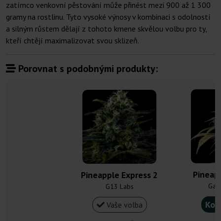
zatímco venkovní pěstování může přinést mezi 900 až 1 300
gramy na rostlinu. Tyto vysoké výnosy v kombinaci s odolností
a silným růstem dělají z tohoto kmene skvělou volbu pro ty,
kteří chtějí maximalizovat svou sklizeň.
Porovnat s podobnými produkty:
Pineap
Pineapple Express 2
Gan
G13 Labs
Kou
Vaše volba