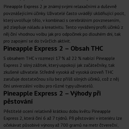
Pineapple Express 2 je známý svými relaxačními a duševně
povznášejícími účinky. Uživatelé často uvádějí uklidňující pocit,
který uvolňuje tělo, v kombinaci s cerebrálním povznesením,
jež zlepšuje náladu a kreativitu. Tento vyvážený profil účinků z
něj činí vhodnou volbu jak pro odpočinek po dlouhém dni, tak
pro zapojení se do tvůrčích aktivit.
Pineapple Express 2 – Obsah THC
S obsahem THC v rozmezí 17 % až 22 % nabízí Pineapple
Express 2 silný zážitek, který uspokojí jak začátečníky, tak
zkušené uživatele. Středně vysoká až vysoká úroveň THC
zaručuje dostatečnou sílu bez příliš silných účinků, což z něj
činí univerzální volbu pro různé typy uživatelů.
Pineapple Express 2 – Výhody při
pěstování
Pěstitelé ocení relativně krátkou dobu květu Pineapple
Express 2, která činí 6 až 7 týdnů. Při pěstování v interiéru lze
očekávat působivé výnosy až 700 gramů na metr čtvereční,