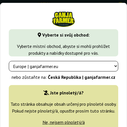
0
GanjaFarmer.cz
Seedbanky
G13 Labs
Pineapple Expres
Vyberte si svůj obchod:
Pineapple Express 2 G13 Labs
Vyberte místní obchod, abyste si mohli prohlížet
produkty a nabídky dostupné pro vás.
nebo zůstaňte na:
Česká Republika | ganjafarmer.cz
Jste plnoletý/á?
Tato stránka obsahuje obsah určený pro plnoleté osoby.
Pokud nejste plnoletý/á, opusťte prosím tuto stránku.
Ne, nejsem plnoletý/á