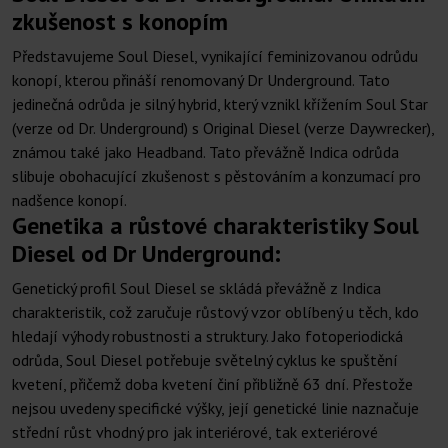
zkušenost s konopím
Představujeme Soul Diesel, vynikající feminizovanou odrůdu
konopí, kterou přináší renomovaný Dr Underground. Tato
jedinečná odrůda je silný hybrid, který vznikl křížením Soul Star
(verze od Dr. Underground) s Original Diesel (verze Daywrecker),
známou také jako Headband. Tato převážně Indica odrůda
slibuje obohacující zkušenost s pěstováním a konzumací pro
nadšence konopí.
Genetika a růstové charakteristiky Soul
Diesel od Dr Underground:
Genetický profil Soul Diesel se skládá převážně z Indica
charakteristik, což zaručuje růstový vzor oblíbený u těch, kdo
hledají výhody robustnosti a struktury. Jako fotoperiodická
odrůda, Soul Diesel potřebuje světelný cyklus ke spuštění
kvetení, přičemž doba kvetení činí přibližně 63 dní. Přestože
nejsou uvedeny specifické výšky, její genetické linie naznačuje
střední růst vhodný pro jak interiérové, tak exteriérové