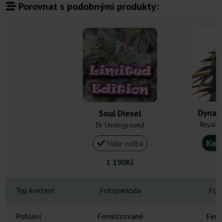
Porovnat s podobnými produkty:
Dynam
Soul Diesel
Royal 
Dr Underground
Kou
Vaše volba
1 190Kč
Typ kvetení
Fotoperioda
Fot
Pohlaví
Feminizované
Femi