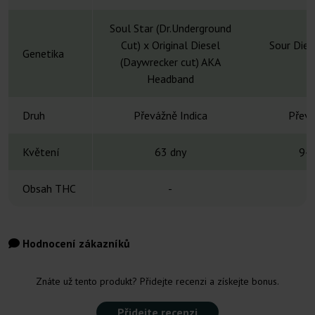
Soul Star (Dr.Underground
Cut) x Original Diesel
Sour Dies
Genetika
(Daywrecker cut) AKA
Headband
Druh
Převážně Indica
Převá
Květení
63 dny
9-1
Obsah THC
-
Hodnocení zákazníků
Znáte už tento produkt? Přidejte recenzi a získejte bonus.
Přidejte recenzi