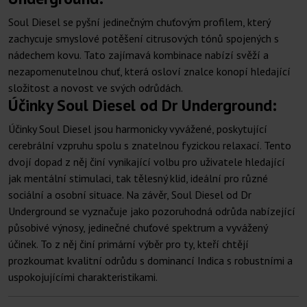
Soul Diesel se pyšní jedinečným chuťovým profilem, který
zachycuje smyslové potěšení citrusových tónů spojených s
nádechem kovu. Tato zajímavá kombinace nabízí svěží a
nezapomenutelnou chuť, která osloví znalce konopí hledající
složitost a novost ve svých odrůdách.
Účinky Soul Diesel od Dr Underground:
Účinky Soul Diesel jsou harmonicky vyvážené, poskytující
cerebrální vzpruhu spolu s znatelnou fyzickou relaxací. Tento
dvojí dopad z něj činí vynikající volbu pro uživatele hledající
jak mentální stimulaci, tak tělesný klid, ideální pro různé
sociální a osobní situace. Na závěr, Soul Diesel od Dr
Underground se vyznačuje jako pozoruhodná odrůda nabízející
působivé výnosy, jedinečné chuťové spektrum a vyvážený
účinek. To z něj činí primární výběr pro ty, kteří chtějí
prozkoumat kvalitní odrůdu s dominancí Indica s robustními a
uspokojujícími charakteristikami.