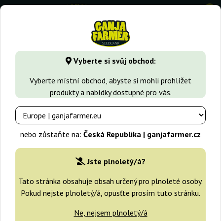
0
GanjaFarmer.cz
Druhy Marihuany
Diesel
Soul Diesel
Vyberte si svůj obchod:
Soul Diesel Dr Underground
Vyberte místní obchod, abyste si mohli prohlížet
produkty a nabídky dostupné pro vás.
nebo zůstaňte na:
Česká Republika | ganjafarmer.cz
Jste plnoletý/á?
Tato stránka obsahuje obsah určený pro plnoleté osoby.
Pokud nejste plnoletý/á, opusťte prosím tuto stránku.
Ne, nejsem plnoletý/á