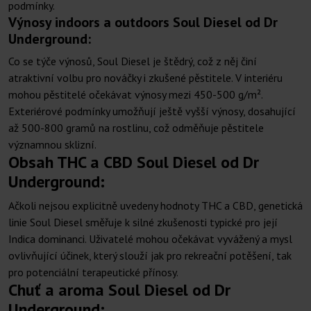
podmínky.
Výnosy indoors a outdoors Soul Diesel od Dr
Underground:
Co se týče výnosů, Soul Diesel je štědrý, což z něj činí
atraktivní volbu pro nováčky i zkušené pěstitele. V interiéru
mohou pěstitelé očekávat výnosy mezi 450-500 g/m².
Exteriérové podmínky umožňují ještě vyšší výnosy, dosahující
až 500-800 gramů na rostlinu, což odměňuje pěstitele
významnou sklizní.
Obsah THC a CBD Soul Diesel od Dr
Underground:
Ačkoli nejsou explicitně uvedeny hodnoty THC a CBD, genetická
linie Soul Diesel směřuje k silné zkušenosti typické pro její
Indica dominanci. Uživatelé mohou očekávat vyvážený a mysl
ovlivňující účinek, který slouží jak pro rekreační potěšení, tak
pro potenciální terapeutické přínosy.
Chuť a aroma Soul Diesel od Dr
Underground: