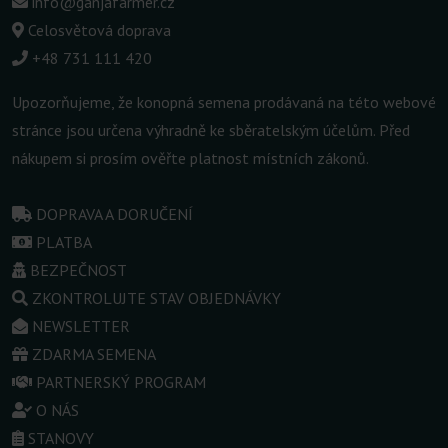
info@ganjafarmer.cz
Celosvětová doprava
+48 731 111 420
Upozorňujeme, že konopná semena prodávaná na této webové
stránce jsou určena výhradně ke sběratelským účelům. Před
nákupem si prosím ověřte platnost místních zákonů.
DOPRAVA A DORUČENÍ
PLATBA
BEZPEČNOST
ZKONTROLUJTE STAV OBJEDNÁVKY
NEWSLETTER
ZDARMA SEMENA
PARTNERSKÝ PROGRAM
O NÁS
STANOVY