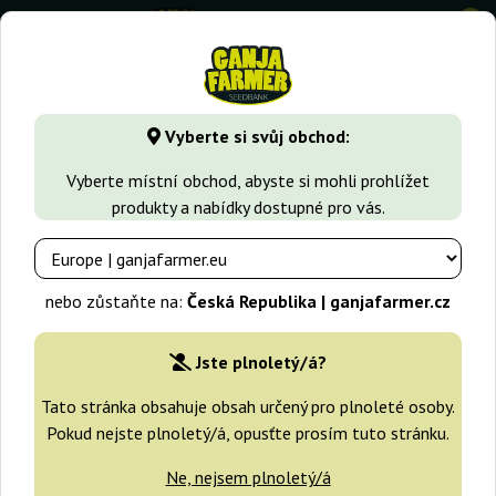
0
GanjaFarmer.cz
Typy Semen Marihuany
Feminizovaná sem
Vyberte si svůj obchod:
American Beauty Dr Underground
Vyberte místní obchod, abyste si mohli prohlížet
produkty a nabídky dostupné pro vás.
nebo zůstaňte na:
Česká Republika | ganjafarmer.cz
Jste plnoletý/á?
Tato stránka obsahuje obsah určený pro plnoleté osoby.
Pokud nejste plnoletý/á, opusťte prosím tuto stránku.
Ne, nejsem plnoletý/á