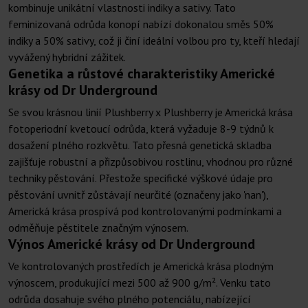
kombinuje unikátní vlastnosti indiky a sativy. Tato
feminizovaná odrůda konopí nabízí dokonalou směs 50%
indiky a 50% sativy, což ji činí ideální volbou pro ty, kteří hledají
vyvážený hybridní zážitek.
Genetika a růstové charakteristiky Americké
krásy od Dr Underground
Se svou krásnou linií Plushberry x Plushberry je Americká krása
fotoperiodní kvetoucí odrůda, která vyžaduje 8-9 týdnů k
dosažení plného rozkvětu. Tato přesná genetická skladba
zajišťuje robustní a přizpůsobivou rostlinu, vhodnou pro různé
techniky pěstování. Přestože specifické výškové údaje pro
pěstování uvnitř zůstávají neurčité (označeny jako 'nan'),
Americká krása prospívá pod kontrolovanými podmínkami a
odměňuje pěstitele značným výnosem.
Výnos Americké krásy od Dr Underground
Ve kontrolovaných prostředích je Americká krása plodným
výnoscem, produkující mezi 500 až 900 g/m². Venku tato
odrůda dosahuje svého plného potenciálu, nabízející