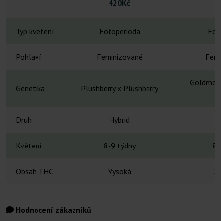
420Kč
Typ kvetení
Fotoperioda
Fot
Pohlaví
Feminizované
Femi
Goldmem
Genetika
Plushberry x Plushberry
Druh
Hybrid
H
Květení
8-9 týdny
8-
Obsah THC
Vysoká
3
Hodnocení zákazníků