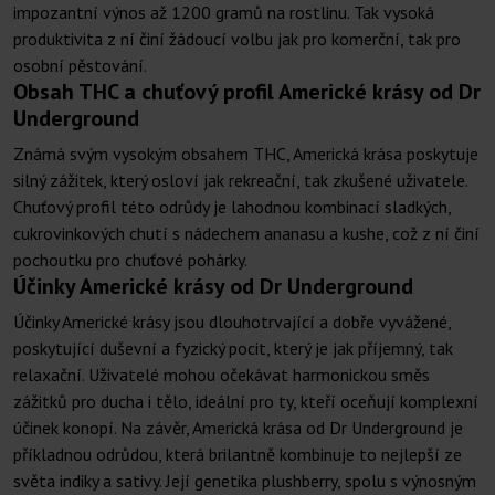
impozantní výnos až 1200 gramů na rostlinu. Tak vysoká
produktivita z ní činí žádoucí volbu jak pro komerční, tak pro
osobní pěstování.
Obsah THC a chuťový profil Americké krásy od Dr
Underground
Známá svým vysokým obsahem THC, Americká krása poskytuje
silný zážitek, který osloví jak rekreační, tak zkušené uživatele.
Chuťový profil této odrůdy je lahodnou kombinací sladkých,
cukrovinkových chutí s nádechem ananasu a kushe, což z ní činí
pochoutku pro chuťové pohárky.
Účinky Americké krásy od Dr Underground
Účinky Americké krásy jsou dlouhotrvající a dobře vyvážené,
poskytující duševní a fyzický pocit, který je jak příjemný, tak
relaxační. Uživatelé mohou očekávat harmonickou směs
zážitků pro ducha i tělo, ideální pro ty, kteří oceňují komplexní
účinek konopí. Na závěr, Americká krása od Dr Underground je
příkladnou odrůdou, která brilantně kombinuje to nejlepší ze
světa indiky a sativy. Její genetika plushberry, spolu s výnosným