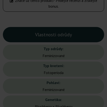
Znáte už tento produkt? Přidejte recenzi a získejte
bonus.
Vlastnosti odrůdy
Typ odrůdy:
Feminizované
Typ kvetení:
Fotoperioda
Pohlaví:
Feminizované
Genetika:
Plushberry x Plushberry