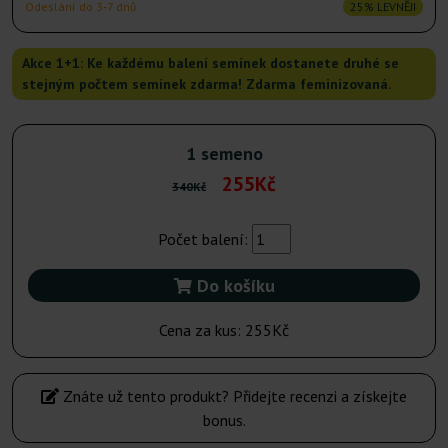
Odeslání do 3-7 dnů
25% LEVNĚJI
Akce 1+1: Ke každému balení semínek dostanete druhé se
stejným počtem semínek zdarma! Zdarma feminizovaná.
1 semeno
255Kč
340Kč
Počet balení:
Do košíku
Cena za kus:
255Kč
Znáte už tento produkt? Přidejte recenzi a získejte
bonus.