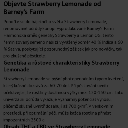
Objevte Strawberry Lemonade od
Barney's Farm
Ponořte se do báječného světa Strawberry Lemonade,
renomované odrůdy konopí vyprodukované Barney's Farm.
Harmonická směs genetiky Strawberry a Lemon OG, tento
feminizovaný semeno nabízí vyvážený poměr 40 % Indica a 60
% Sativa, poskytující pozoruhodný zážitek jak pro nováčky, tak
pro zkušené pěstitele.
Genetika a růstové charakteristiky Strawberry
Lemonade
Strawberry Lemonade se pyšní photoperiodním typem kvetení,
který krásně dozrává za 60-70 dní. Při pěstování uvnitř
očekávejte, že rostliny dosáhnou výšky mezi 120-150 cm. Tato
univerzální odrůda vykazuje významný potenciál výnosu,
přičemž sklizně uvnitř dosahují až 700 g/m². V venkovním
prostředí, při optimální péči, může každá rostlina přinést
impozantních 2500 g.
Obsah THC a CBD ve Strawberry Lemonade