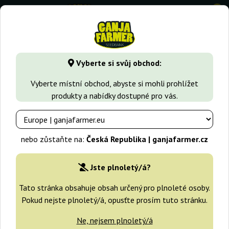
0
GanjaFarmer.cz
Druhy Marihuany
Strawberry Haze
Stra
Vyberte si svůj obchod:
Strawberry Lemonade Barney's
Vyberte místní obchod, abyste si mohli prohlížet
Farm
produkty a nabídky dostupné pro vás.
-25%
+dárky
nebo zůstaňte na:
Česká Republika | ganjafarmer.cz
Jste plnoletý/á?
Tato stránka obsahuje obsah určený pro plnoleté osoby.
Pokud nejste plnoletý/á, opusťte prosím tuto stránku.
Ne, nejsem plnoletý/á