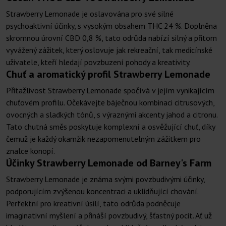
Strawberry Lemonade je oslavována pro své silné
psychoaktivní účinky, s vysokým obsahem THC 24 %. Doplněna
skromnou úrovní CBD 0,8 %, tato odrůda nabízí silný a přitom
vyvážený zážitek, který oslovuje jak rekreační, tak medicínské
uživatele, kteří hledají povzbuzení pohody a kreativity.
Chuť a aromatický profil Strawberry Lemonade
Přitažlivost Strawberry Lemonade spočívá v jejím vynikajícím
chuťovém profilu. Očekávejte báječnou kombinaci citrusových,
ovocných a sladkých tónů, s výraznými akcenty jahod a citronu.
Tato chutná směs poskytuje komplexní a osvěžující chuť, díky
čemuž je každý okamžik nezapomenutelným zážitkem pro
znalce konopí.
Účinky Strawberry Lemonade od Barney's Farm
Strawberry Lemonade je známa svými povzbudivými účinky,
podporujícím zvýšenou koncentraci a uklidňující chování.
Perfektní pro kreativní úsilí, tato odrůda podněcuje
imaginativní myšlení a přináší povzbudivý, šťastný pocit. Ať už