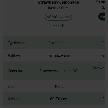
Straw
Strawberry Lemonade
Gan
Barney's Farm
Kou
Vaše volba
255Kč
Typ kvetení
Fotoperioda
Fot
Pohlaví
Feminizované
Femi
Strawber
Genetika
Strawberry x Lemon OG
Druh
Hybrid
H
Květení
60-70 dny
9-1