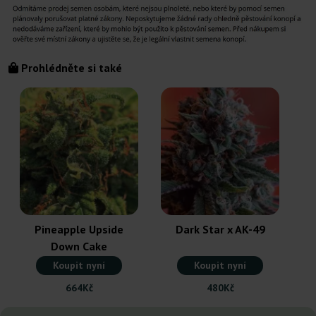
Prohlédněte si také
Pineapple Upside
Dark Star x AK-49
Down Cake
Koupit nyní
Koupit nyní
664Kč
480Kč