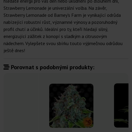
hledáte energii pro váš den nebo uklidnění po dlouhém dni,
Strawberry Lemonade je univerzální volba. Na závěr,
Strawberry Lemonade od Barney's Farm je vynikající odrůda
nabízející robustní růst, významné výnosy a pozoruhodný
profil chutí a účinků. Ideální pro ty, kteří hledají silný,
energizující zážitek z konopí s sladkým a citrusovým
nádechem. Vylepšete svou sbírku touto výjimečnou odrůdou
ještě dnes!
Porovnat s podobnými produkty: