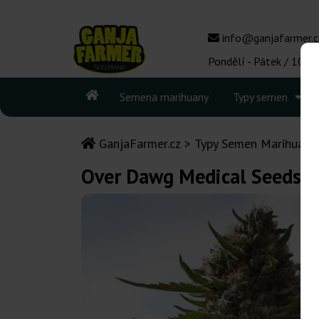
info@ganjafarmer.c
Pondělí - Pátek / 10:00
Semena marihuany
Typy semen
GanjaFarmer.cz
Typy Semen Marihuany
Over Dawg Medical Seeds