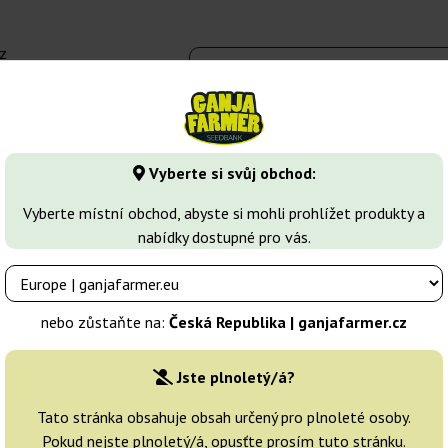
z
 - 16:00
Seedbanky
Druhy marihuany
Více
Vyberte si svůj obchod:
Feminizovaná semena konopí
Over Dawg
Vyberte místní obchod, abyste si mohli prohlížet produkty a
nabídky dostupné pro vás.
Chovatelé:
Medical Seeds
nebo zůstaňte na:
Česká Republika | ganjafarmer.cz
Originální balení:
Jste plnoletý/á?
10 semen
2 
Tato stránka obsahuje obsah určený pro plnoleté osoby.
Pokud nejste plnoletý/á, opusťte prosím tuto stránku.
Odeslání do 3-7