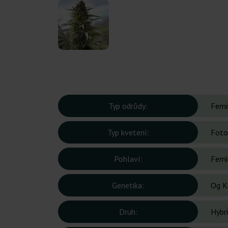
Typ odrůdy:
Femi
Typ kvetení:
Foto
Pohlaví:
Femi
Genetika:
Og K
Druh:
Hybr