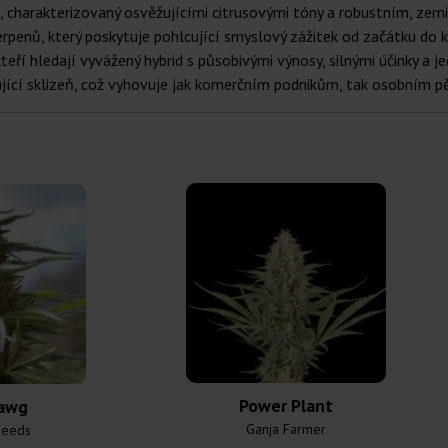
g, charakterizovaný osvěžujícími citrusovými tóny a robustním, z
erpenů, který poskytuje pohlcující smyslový zážitek od začátku do
teří hledají vyvážený hybrid s působivými výnosy, silnými účinky a 
cující sklizeň, což vyhovuje jak komerčním podnikům, tak osobním p
Power Plant
awg
Ganja Farmer
Seeds