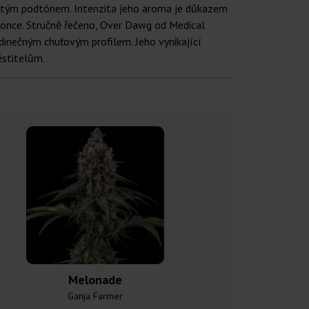
emitým podtónem. Intenzita jeho aroma je důkazem
 konce. Stručně řečeno, Over Dawg od Medical
jedinečným chuťovým profilem. Jeho vynikající
ěstitelům.
Melonade
Moby 
Ganja Farmer
Ganja F