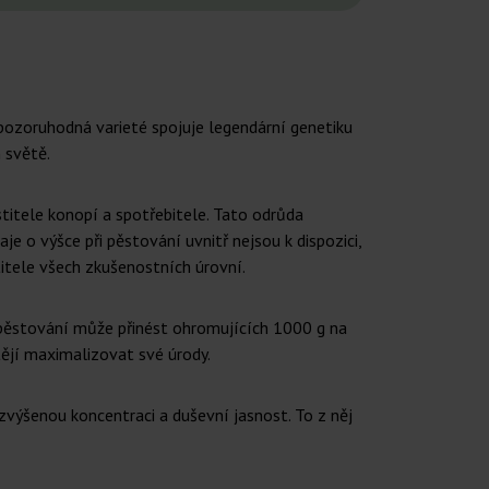
pozoruhodná varieté spojuje legendární genetiku
 světě.
itele konopí a spotřebitele. Tato odrůda
je o výšce při pěstování uvnitř nejsou k dispozici,
titele všech zkušenostních úrovní.
 pěstování může přinést ohromujících 1000 g na
tějí maximalizovat své úrody.
zvýšenou koncentraci a duševní jasnost. To z něj