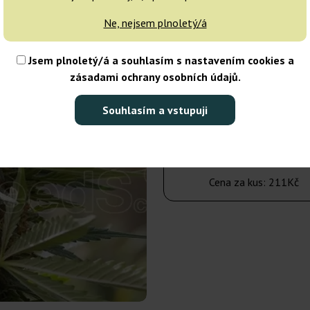
dnů
Ne, nejsem plnoletý/á
10 semen
Jsem plnoletý/á a souhlasím s nastavením cookies a
zásadami ochrany osobních údajů.
2 110Kč
Souhlasím a vstupuji
Počet balení:
Do košíku
Cena za kus:
211Kč