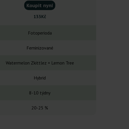
Koupit nyní
Koupit
133Kč
119
Fotoperioda
Fotope
Feminizované
Feminiz
Watermelon Zkittlez × Lemon Tree
White Wido
Hybrid
Hybr
8-10 týdny
8-10 t
20-25 %
24-2