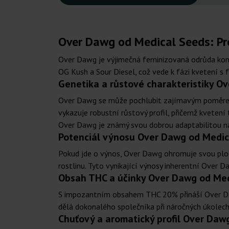
Over Dawg od Medical Seeds: Pr
Over Dawg je výjimečná feminizovaná odrůda kono
OG Kush a Sour Diesel, což vede k fázi kvetení s
Genetika a růstové charakteristiky O
Over Dawg se může pochlubit zajímavým poměrem 4
vykazuje robustní růstový profil, přičemž kvetení 
Over Dawg je známý svou dobrou adaptabilitou na r
Potenciál výnosu Over Dawg od Medic
Pokud jde o výnos, Over Dawg ohromuje svou plod
rostlinu. Tyto vynikající výnosy inherentní Over D
Obsah THC a účinky Over Dawg od Me
S impozantním obsahem THC 20% přináší Over Dawg 
dělá dokonalého společníka při náročných úkolech 
Chuťový a aromatický profil Over Daw