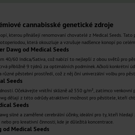
émiové cannabisské genetické zdroje
pí, kterou přinášejí renomovaní chovatelé z Medical Seeds. Tato 
 fotoperiodou, která okouzluje a vzrušuje nadšence konopí po celém
ver Dawg od Medical Seeds
0/60 Indica/Sativa, což nabízí to nejlepší z obou světů pro pěst
trvá přibližně 9 týdnů za optimálních podmínek. Ačkoli konkrétní úda
ůzné pěstební prostředí, což z něj činí univerzální volbu pro pěs
al Seeds
ností. Očekávejte vnitřní sklizně až 550 g/m², zatímco venkovní
awg dělají z této odrůdy atraktivní možnost pro pěstitele, kteří ch
dical Seeds
silné a zaměřené cerebrální účinky, ideální pro ty, kteří hledají 
nebo pro kreativní činnosti, kde je důležitá koncentrace.
g od Medical Seeds