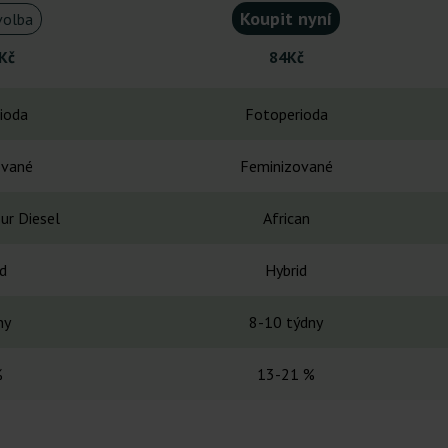
Koupit nyní
volba
Kč
84Kč
ioda
Fotoperioda
ované
Feminizované
ur Diesel
African
d
Hybrid
ny
8-10 týdny
%
13-21 %