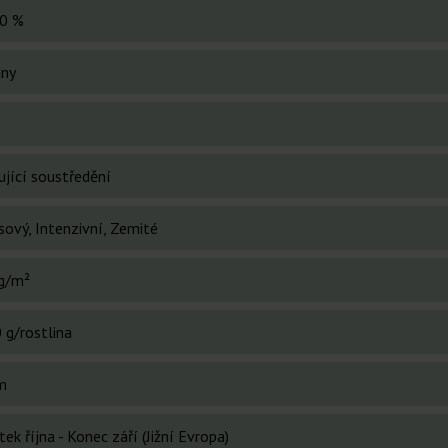
0 %
dny
ující soustředění
sový, Intenzivní, Zemité
g/m²
 g/rostlina
m
ek října - Konec září (Jižní Evropa)