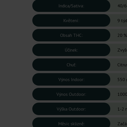
Indica/Sativa:
40/6
Květení:
9 tý
Obsah THC:
20 %
Účinek:
Zvyš
Chuť:
Citru
Výnos Indoor:
550 
Výnos Outdoor:
1000
Výška Outdoor:
1-2 
Měsíc sklizně:
Začát