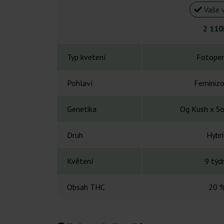
Vaše 
2 110
Typ kvetení
Fotoper
Pohlaví
Feminiz
Genetika
Og Kush x So
Druh
Hybri
Květení
9 týd
Obsah THC
20 