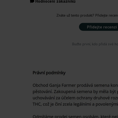
Hodnocení zákazníků
Znáte už tento produkt? Přidejte recenz
Přidejte recenzi
Buďte první, kdo přidá své h