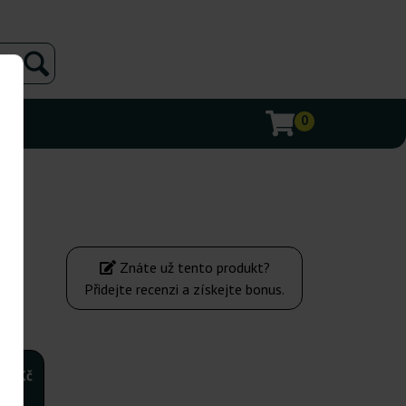
0
Znáte už tento produkt?
Přidejte recenzi a získejte bonus.
110Kč