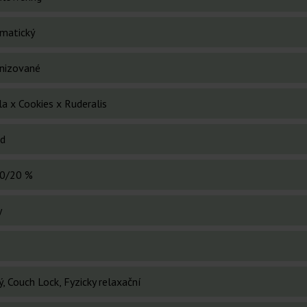
matický
nizované
la x Cookies x Ruderalis
id
0/20 %
y
, Couch Lock, Fyzicky relaxační