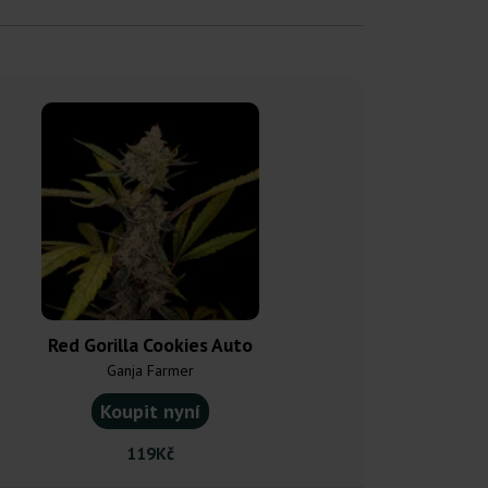
Red Gorilla Cookies Auto
Apricot Gor
Ganja Farmer
Ganja F
Koupit nyní
Koupit
119Kč
133