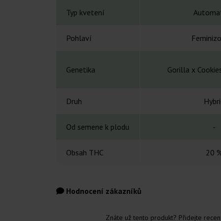
Typ kvetení
Automat
Pohlaví
Feminiz
Genetika
Gorilla x Cookie
Druh
Hybri
Od semene k plodu
-
Obsah THC
20 
Hodnocení zákazníků
Znáte už tento produkt? Přidejte recenz