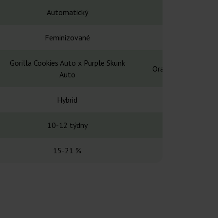
Automatický
Automa
Feminizované
Feminiz
Gorilla Cookies Auto x Purple Skunk
Orange Apricot x Go
Auto
Hybrid
Hybr
10-12 týdny
9-11 t
15-21 %
18-2