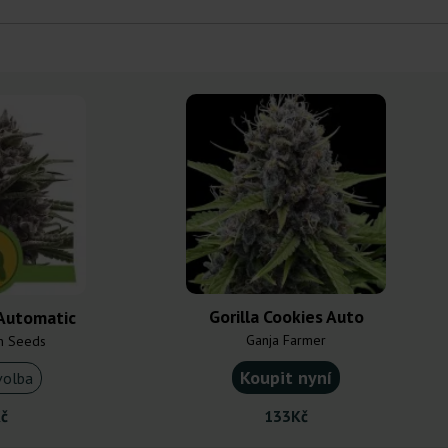
Gorilla Cookies Auto
 Automatic
Ganja Farmer
n Seeds
Koupit nyní
volba
č
133Kč