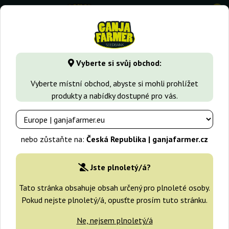
0
GanjaFarmer.cz
Typy Semen Marihuany
Feminizovaná sem
Vyberte si svůj obchod:
Amnesi-K Kannabia Seeds
Vyberte místní obchod, abyste si mohli prohlížet
produkty a nabídky dostupné pro vás.
-25%
+dárky
nebo zůstaňte na:
Česká Republika | ganjafarmer.cz
Jste plnoletý/á?
Tato stránka obsahuje obsah určený pro plnoleté osoby.
Pokud nejste plnoletý/á, opusťte prosím tuto stránku.
Ne, nejsem plnoletý/á