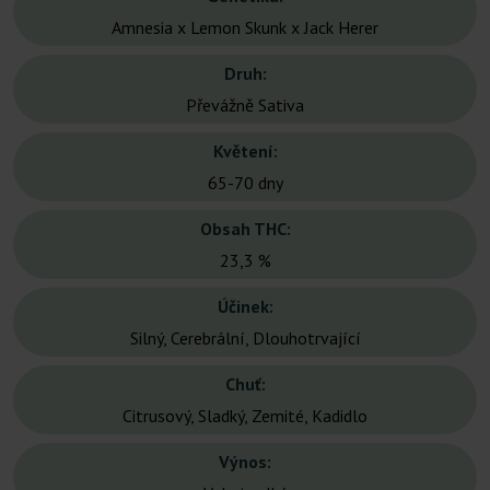
Amnesia x Lemon Skunk x Jack Herer
Druh:
Převážně Sativa
Květení:
65-70 dny
Obsah THC:
23,3 %
Účinek:
Silný, Cerebrální, Dlouhotrvající
Chuť:
Citrusový, Sladký, Zemité, Kadidlo
Výnos: