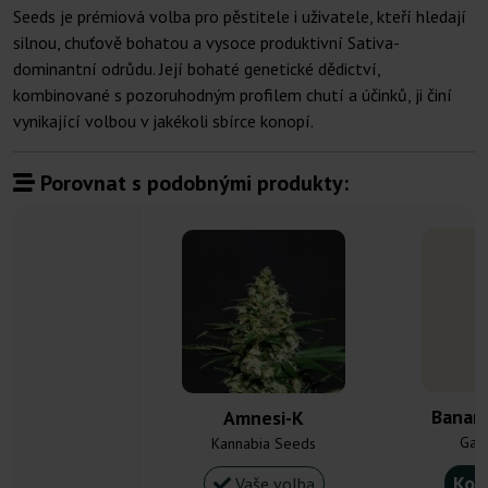
Seeds je prémiová volba pro pěstitele i uživatele, kteří hledají
silnou, chuťově bohatou a vysoce produktivní Sativa-
dominantní odrůdu. Její bohaté genetické dědictví,
kombinované s pozoruhodným profilem chutí a účinků, ji činí
vynikající volbou v jakékoli sbírce konopí.
Porovnat s podobnými produkty:
Banan
Amnesi-K
Gan
Kannabia Seeds
Kou
Vaše volba