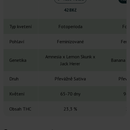
428Kč
Typ kvetení
Fotoperioda
Fot
Pohlaví
Feminizované
Femi
Amnesia x Lemon Skunk x
Genetika
Banana st
Jack Herer
Druh
Převážně Sativa
Převá
Květení
65-70 dny
9-1
Obsah THC
23,3 %
2