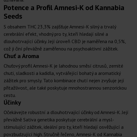
Potence a Profil Amnesi-K od Kannabia
Seeds
S obsahem THC 23,3% zajišťuje Amnesi-K silný a trvalý
cerebrální efekt, vhodný pro ty, kteří hledají silné a
dlouhotrvající účinky. Její úroveň CBD je naměřena na 0,5%,
což ji činí převážně zaměřenou na psychoaktivní zážitek.
Chuť a Aroma
Chuťový profil Amnesi-K je lahodnou směsí citrusů, zemité
chuti, sladkosti a kadidla, vytvářející bohatý a aromatický
zážitek pro smysly. Tato kombinace chutí nejen zvyšuje její
přitažlivost, ale také poskytuje mnohostrannou senzorickou
cestu.
Účinky
Očekávejte robustní a dlouhotrvající účinky od Amnesi-K. Její
převážně Sativa genetika poskytuje cerebrální a mysl-
stimulující zážitek, ideální pro ty, kteří hledají osvěžující a
povzbudzující high. Stručně řečeno, Amnesi-K od Kannabia