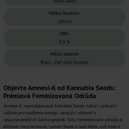
Velmi velký
Výška Outdoor:
180 cm
CBD:
0,5 %
Měsíc sklizně:
Říjen - Září (Jižní Evropa)
Objevte Amnesi-K od Kannabia Seeds:
Prémiová Feminizovaná Odrůda
Amnesi-K, vyprodukovaná Kannabia Seeds, nabízí vynikající
zážitek pro nadšence konopí, spojující některé z
nejuznávanějších Sativa genetik. Tato feminizovaná odrůda je
kříženec mezi Amnesia, Lemon Skunk a Jack Herer, což vede k