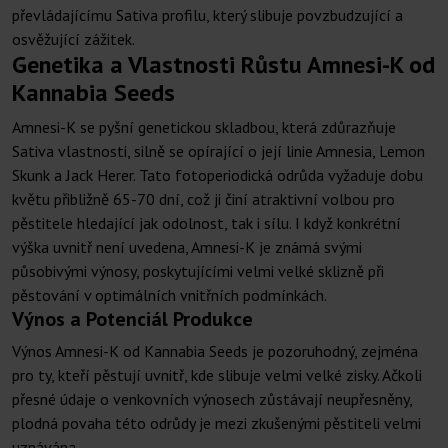
převládajícímu Sativa profilu, který slibuje povzbudzující a
osvěžující zážitek.
Genetika a Vlastnosti Růstu Amnesi-K od
Kannabia Seeds
Amnesi-K se pyšní genetickou skladbou, která zdůrazňuje
Sativa vlastnosti, silně se opírající o její linie Amnesia, Lemon
Skunk a Jack Herer. Tato fotoperiodická odrůda vyžaduje dobu
květu přibližně 65-70 dní, což ji činí atraktivní volbou pro
pěstitele hledající jak odolnost, tak i sílu. I když konkrétní
výška uvnitř není uvedena, Amnesi-K je známá svými
působivými výnosy, poskytujícími velmi velké sklizně při
pěstování v optimálních vnitřních podmínkách.
Výnos a Potenciál Produkce
Výnos Amnesi-K od Kannabia Seeds je pozoruhodný, zejména
pro ty, kteří pěstují uvnitř, kde slibuje velmi velké zisky. Ačkoli
přesné údaje o venkovních výnosech zůstávají neupřesněny,
plodná povaha této odrůdy je mezi zkušenými pěstiteli velmi
uznávána.