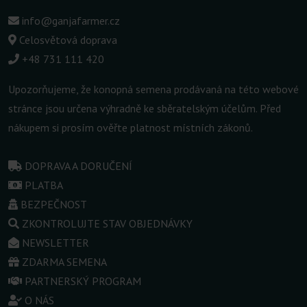
info@ganjafarmer.cz
Celosvětová doprava
+48 731 111 420
Upozorňujeme, že konopná semena prodávaná na této webové
stránce jsou určena výhradně ke sběratelským účelům. Před
nákupem si prosím ověřte platnost místních zákonů.
DOPRAVA A DORUČENÍ
PLATBA
BEZPEČNOST
ZKONTROLUJTE STAV OBJEDNÁVKY
NEWSLETTER
ZDARMA SEMENA
PARTNERSKÝ PROGRAM
O NÁS