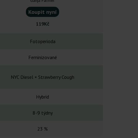
Ganja Farmer
Dr Under
Koupit nyní
Koupit
119Kč
1 19
Fotoperioda
Fotope
Feminizované
Feminiz
NYC Diesel × Strawberry Cough
NYC Diesel × S
Hybrid
Hybr
8-9 týdny
9-10 t
23 %
18-2