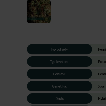
Typ odrůdy:
Femi
Typ kvetení:
Foto
Pohlaví:
Femi
Genetika:
Sour
Druh:
Hybr