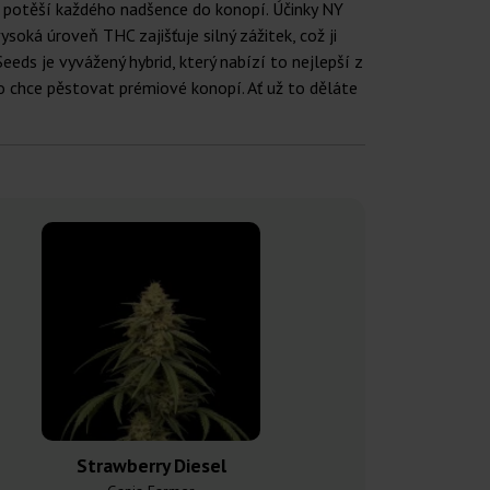
tě potěší každého nadšence do konopí. Účinky NY
vysoká úroveň THC zajišťuje silný zážitek, což ji
eeds je vyvážený hybrid, který nabízí to nejlepší z
kdo chce pěstovat prémiové konopí. Ať už to děláte
Strawberry Diesel
Sweet D