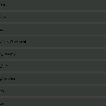
0 %
ýdny
ká
ující, Cerebrální
ký, Ovocný
g/m²
g/rostlina
cm
cm