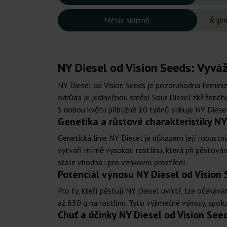
Měsíc sklizně:
Říjen
NY Diesel od Vision Seeds: Vyváž
NY Diesel od Vision Seeds je pozoruhodná femini
odrůda je jedinečnou směsí Sour Diesel zkříženého 
S dobou květu přibližně 10 týdnů slibuje NY Die
Genetika a růstové charakteristiky NY
Genetická linie NY Diesel je důkazem její robustn
vytváří mírně vysokou rostlinu, která při pěstován
stále vhodná i pro venkovní prostředí.
Potenciál výnosu NY Diesel od Vision
Pro ty, kteří pěstují NY Diesel uvnitř, lze oček
až 650 g na rostlinu. Tyto výjimečné výnosy, spo
Chuť a účinky NY Diesel od Vision See