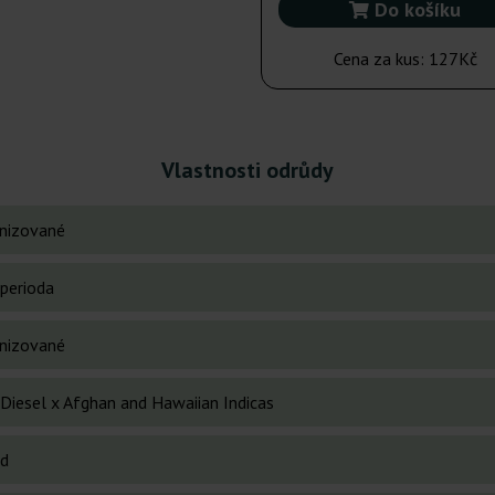
Do košíku
Cena za kus:
127Kč
Vlastnosti odrůdy
nizované
perioda
nizované
 Diesel x Afghan and Hawaiian Indicas
id