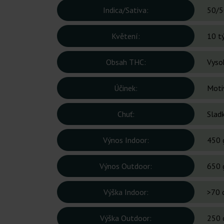
Indica/Sativa:
50/5
Květení:
10 t
Obsah THC:
Vyso
Účinek:
Motiv
Chuť:
Slad
Výnos Indoor:
450 
Výnos Outdoor:
650 
Výška Indoor:
>70 
Výška Outdoor:
250 