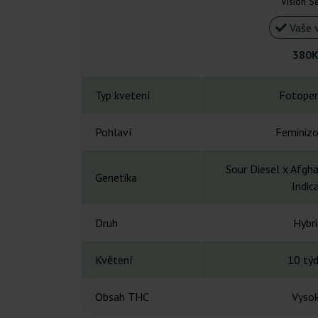
Vision S
Vaše 
380K
Typ kvetení
Fotoper
Pohlaví
Feminiz
Sour Diesel x Afgh
Genetika
Indic
Druh
Hybri
Květení
10 tý
Obsah THC
Vyso