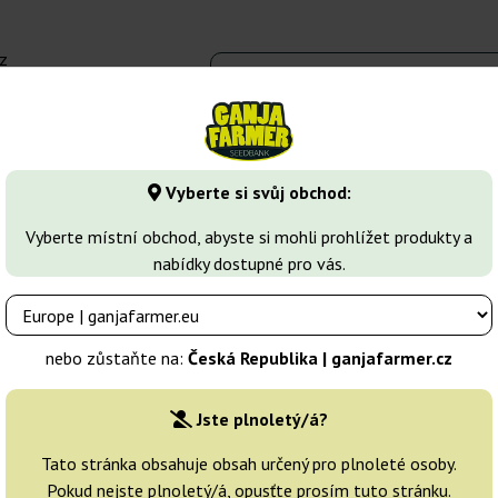
z
 - 16:00
Seedbanky
Druhy marihuany
Více
Vyberte si svůj obchod:
sel
NY Diesel
Vyberte místní obchod, abyste si mohli prohlížet produkty a
nabídky dostupné pro vás.
Chovatelé:
Vision Seeds
nebo zůstaňte na:
Česká Republika | ganjafarmer.cz
Originální balení:
Jste plnoletý/á?
3 semena
Tato stránka obsahuje obsah určený pro plnoleté osoby.
Pokud nejste plnoletý/á, opusťte prosím tuto stránku.
Odeslání do 3-7