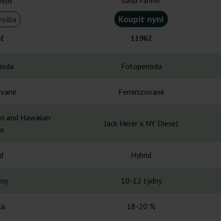
Ganja Farmer
eeds
Koupit nyní
volba
č
119Kč
ioda
Fotoperioda
ované
Feminizované
an and Hawaiian
Jack Herer x NY Diesel
as
d
Hybrid
dny
10-12 týdny
ká
18-20 %