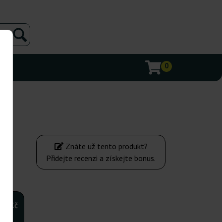
0
Znáte už tento produkt?
Přidejte recenzi a získejte bonus.
380Kč