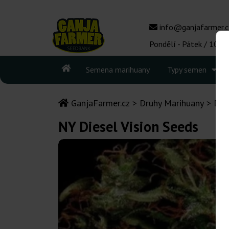
info@ganjafarmer.c
Pondělí - Pátek / 10:00
Semena marihuany
Typy semen
GanjaFarmer.cz
Druhy Marihuany
Die
NY Diesel Vision Seeds