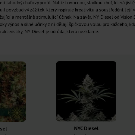
její lahodný chuťový profil. Nabízí ovocnou, sladkou chuť, která jis
ují povzbudivý zážitek, který inspiruje kreativitu a soustředění. Její 
ující a mentálně stimulující účinek. Na závěr, NY Diesel od Vision S
vysoký výnos a silné účinky z ní dělají špičkovou volbu pro každého, 
rakteristiky, NY Diesel je odrůda, která nezklame.
NYC Diesel
sel