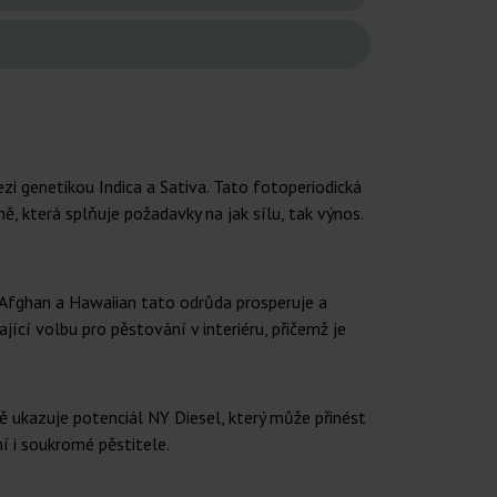
 genetikou Indica a Sativa. Tato fotoperiodická
ě, která splňuje požadavky na jak sílu, tak výnos.
, Afghan a Hawaiian tato odrůda prosperuje a
jící volbu pro pěstování v interiéru, přičemž je
ě ukazuje potenciál NY Diesel, který může přinést
í i soukromé pěstitele.