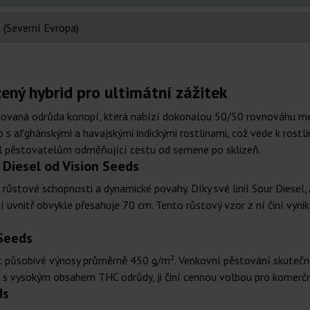
 (Severní Evropa)
ený hybrid pro ultimátní zážitek
zovaná odrůda konopí, která nabízí dokonalou 50/50 rovnováhu mezi
s afghánskými a havajskými indickými rostlinami, což vede k rostlin
sel pěstovatelům odměňující cestu od semene po sklizeň.
 Diesel od Vision Seeds
í růstové schopnosti a dynamické povahy. Díky své linií Sour Diesel
í uvnitř obvykle přesahuje 70 cm. Tento růstový vzor z ní činí vynika
 Seeds
ávat působivé výnosy průměrně 450 g/m². Venkovní pěstování skutečn
lu s vysokým obsahem THC odrůdy, ji činí cennou volbou pro komerčn
ds