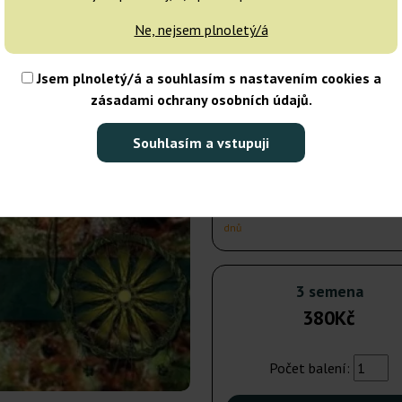
dnů
Ne, nejsem plnoletý/á
5 semen
Jsem plnoletý/á a souhlasím s nastavením cookies a
zásadami ochrany osobních údajů.
Odeslání do 3-7
dnů
Souhlasím a vstupuji
10 semen
Odeslání do 3-7
dnů
3 semena
380Kč
Počet balení: