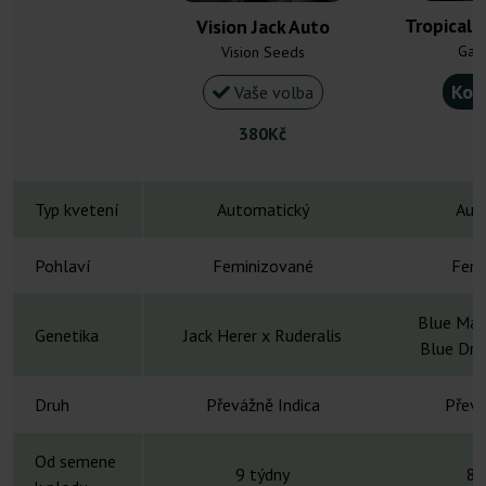
Tropical 
Vision Jack Auto
Gan
Vision Seeds
Kou
Vaše volba
380Kč
Typ kvetení
Automatický
Aut
Pohlaví
Feminizované
Femi
Blue Ma
Genetika
Jack Herer x Ruderalis
Blue Dre
Druh
Převážně Indica
Převá
Od semene
9 týdny
8-