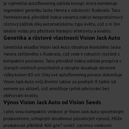
je výjimečná autoflowering odrůda konopí, která kombinuje
legendární genetiku Jacka Herera s odolností Ruderalis. Tato
feminizovaná, převážně Indica varianta nabízí bezproblémový
růstový zážitek díky automatickému typu květu, což z ní činí
ideální volbu pro pěstitele hledající efektivitu a kvalitu.
Genetika a růstové vlastnosti Vision Jack Auto
Genetická skladba Vision Jack Auto obsahuje ikonického Jacka
Herera zkříženého s Ruderalis, což vede k robustní rostlině s
kompaktní postavou. Tato převážně Indica odrůda prospívá v
různých vnitřních prostředích a obvykle dosahuje skromné
výšky kolem 80 cm. Díky své autoflowering povaze dokončuje
Vision Jack Auto svůj životní cyklus za pouhých 9 týdnů od
semene po sklizeň, což umožňuje rychlé pěstování bez
obětování kvality.
Výnos Vision Jack Auto od Vision Seeds
I přes svou kompaktní velikost je Vision Jack Auto spolehlivým
producentem, schopným dosáhnout působivých výnosů. Může
produkovat přibližně 400 g/m² uvnitř, zatímco venkovní