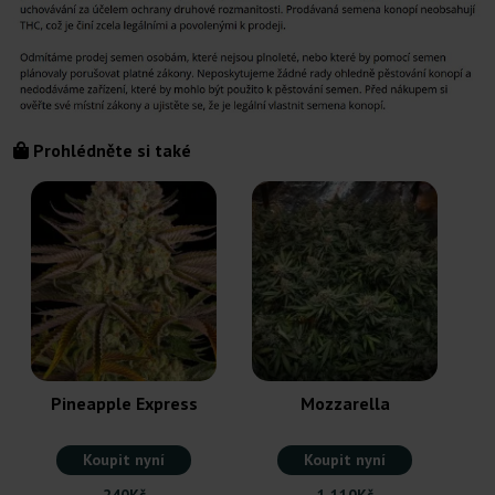
Prohlédněte si také
Pineapple Express
Mozzarella
Koupit nyní
Koupit nyní
240Kč
1 110Kč