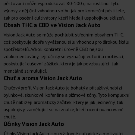
pěstování může vyprodukovat 80-100 g na rostlinu. Tyto
výnosy z něj činí výhodnou volbu jak pro komerční pěstitele,
tak pro osobní cultivátory, kteří hledají uspokojivou sklizeň.
Obsah THC a CBD ve Vision Jack Auto
Vision Jack Auto se může pochlubit středním obsahem THC,
což poskytuje dobře vyváženou sílu vhodnou pro širokou škálu
spotřebitelů. Ačkoli konkrétní úrovně CBD nejsou
zdokumentovány, její účinky se vyznačují euforií a motivací,
poskytující duševní zážitek, který je jak povzbuzující, tak
mentálně stimulující.
Chuť a aroma Vision Jack Auto
Chuťový profil Vision Jack Auto je bohatý a přitažlivý, nabízí
bylinkové, skunkové, kořeněné a pižmové tóny. Tyto komplexní
chutě nabízejí aromatický zážitek, který je jak jedinečný, tak
uspokojivý, zaměřující se na znalce, kteří ocení nuancované
chutě.
Účinky Vision Jack Auto
Účinky Vision Jack Auto jsou výslovně euforické a motivující,