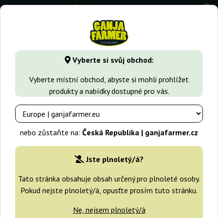
0
GanjaFarmer.cz
Druhy Marihuany
Jack Herer
Vision Jack
Vyberte si svůj obchod:
Vision Jack Auto Vision Seeds
Vyberte místní obchod, abyste si mohli prohlížet
produkty a nabídky dostupné pro vás.
nebo zůstaňte na:
Česká Republika | ganjafarmer.cz
Jste plnoletý/á?
Tato stránka obsahuje obsah určený pro plnoleté osoby.
Pokud nejste plnoletý/á, opusťte prosím tuto stránku.
Ne, nejsem plnoletý/á