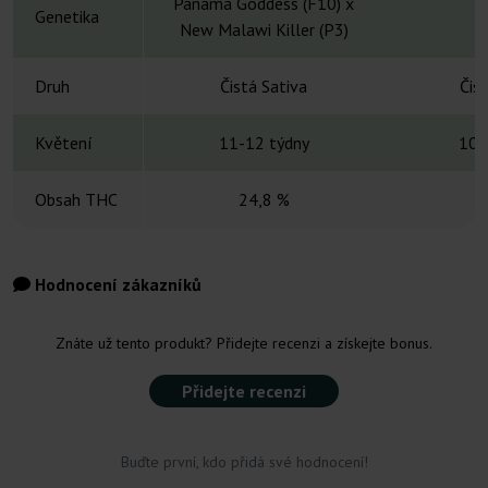
Panama Goddess (F10) x
Genetika
New Malawi Killer (P3)
Druh
Čistá Sativa
Čis
Květení
11-12 týdny
10-
Obsah THC
24,8 %
Hodnocení zákazníků
Znáte už tento produkt? Přidejte recenzi a získejte bonus.
Přidejte recenzi
Buďte první, kdo přidá své hodnocení!