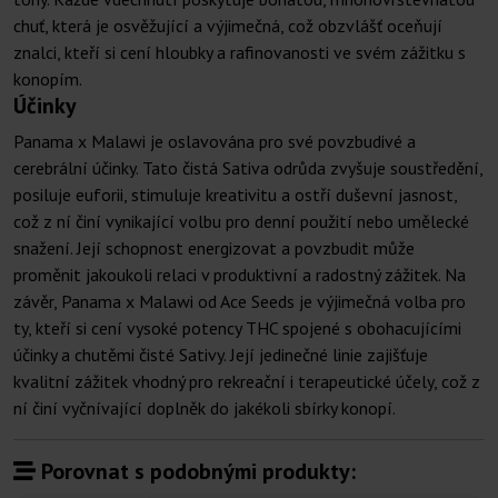
chuť, která je osvěžující a výjimečná, což obzvlášť oceňují
znalci, kteří si cení hloubky a rafinovanosti ve svém zážitku s
konopím.
Účinky
Panama x Malawi je oslavována pro své povzbudivé a
cerebrální účinky. Tato čistá Sativa odrůda zvyšuje soustředění,
posiluje euforii, stimuluje kreativitu a ostří duševní jasnost,
což z ní činí vynikající volbu pro denní použití nebo umělecké
snažení. Její schopnost energizovat a povzbudit může
proměnit jakoukoli relaci v produktivní a radostný zážitek. Na
závěr, Panama x Malawi od Ace Seeds je výjimečná volba pro
ty, kteří si cení vysoké potency THC spojené s obohacujícími
účinky a chutěmi čisté Sativy. Její jedinečné linie zajišťuje
kvalitní zážitek vhodný pro rekreační i terapeutické účely, což z
ní činí vyčnívající doplněk do jakékoli sbírky konopí.
Porovnat s podobnými produkty: