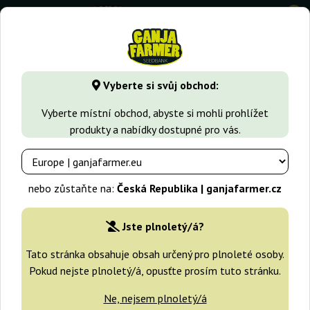
0
GanjaFarmer.cz
Typy Semen Marihuany
Sativa semena
Vyberte si svůj obchod:
Panama x Malawi Ace Seeds
Vyberte místní obchod, abyste si mohli prohlížet
produkty a nabídky dostupné pro vás.
nebo zůstaňte na:
Česká Republika | ganjafarmer.cz
Jste plnoletý/á?
Tato stránka obsahuje obsah určený pro plnoleté osoby.
Pokud nejste plnoletý/á, opusťte prosím tuto stránku.
Ne, nejsem plnoletý/á