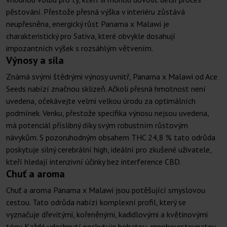
pěstování. Přestože přesná výška v interiéru zůstává
neupřesněna, energický růst Panama x Malawi je
charakteristický pro Sativa, které obvykle dosahují
impozantních výšek s rozsáhlým větvením.
Výnosy a síla
Známá svými štědrými výnosy uvnitř, Panama x Malawi od Ace
Seeds nabízí značnou sklizeň. Ačkoli přesná hmotnost není
uvedena, očekávejte velmi velkou úrodu za optimálních
podmínek. Venku, přestože specifika výnosu nejsou uvedena,
má potenciál příslibný díky svým robustním růstovým
návykům. S pozoruhodným obsahem THC 24,8 % tato odrůda
poskytuje silný cerebrální high, ideální pro zkušené uživatele,
kteří hledají intenzivní účinky bez interference CBD.
Chuť a aroma
Chuť a aroma Panama x Malawi jsou potěšující smyslovou
cestou. Tato odrůda nabízí komplexní profil, který se
vyznačuje dřevitými, kořeněnými, kadidlovými a květinovými
tóny. Každé vdechnutí poskytuje bohatou, mnohovrstevnatou