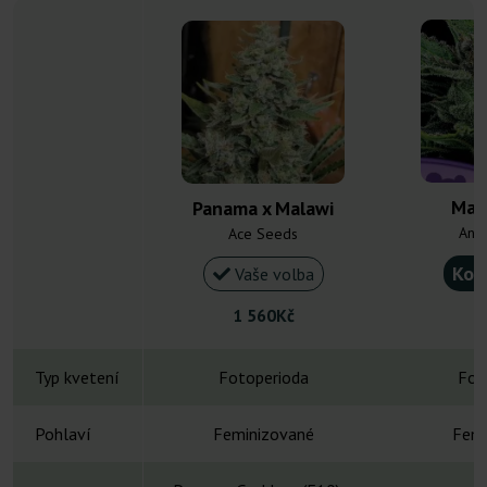
Mal
Panama x Malawi
Ane
Ace Seeds
Kou
Vaše volba
1 560Kč
Typ kvetení
Fotoperioda
Fot
Pohlaví
Feminizované
Femi