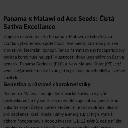
Panama x Malawi od Ace Seeds: Čistá
Sativa Excellance
Objevte osvěžující sílu Panama x Malawi, čistého Sativa
vzorku vytvořeného společností Ace Seeds, známou pro své
inovativní šlechtění konopí. Tento feminizovaný fotoperiodický
odrůda kombinuje nejlepší vlastnosti dvou legendárních Sativa
genetik: Panama Goddess (F10) a New Malawi Killer (P3), což
vede k výjimečnému kultivaru, který slibuje povzbudivý a tvořivý
zážitek.
Genetika a růstové charakteristiky
Panama x Malawi spojuje dvě klasické Sativa a vytváří
bezkonkurenční hybrid, který exemplifikuje sativa genetickou
linku. Se svým čistým Sativa složením je tato odrůda ideální
pro nadšence, kteří hledají silný a energizující high. Vyniká
během fotoperiodu s dobou kvetení 11-12 týdnů, což z ní činí
vhodnou volbu pro ty, kteří si mohou dovolit delší proces