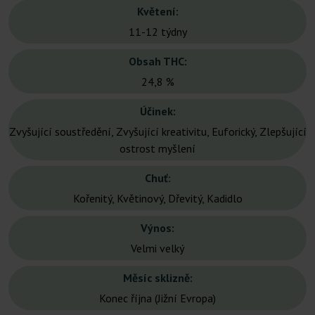
Květení:
11-12 týdny
Obsah THC:
24,8 %
Účinek:
Zvyšující soustředění, Zvyšující kreativitu, Euforický, Zlepšující
ostrost myšlení
Chuť:
Kořenitý, Květinový, Dřevitý, Kadidlo
Výnos:
Velmi velký
Měsíc sklizně:
Konec října (Jižní Evropa)