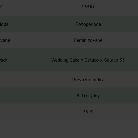
č
133Kč
ioda
Fotoperioda
ované
Feminizované
Pack
Wedding Cake x Gelato x Gelato 33
Převážně Indica
8-10 týdny
25 %