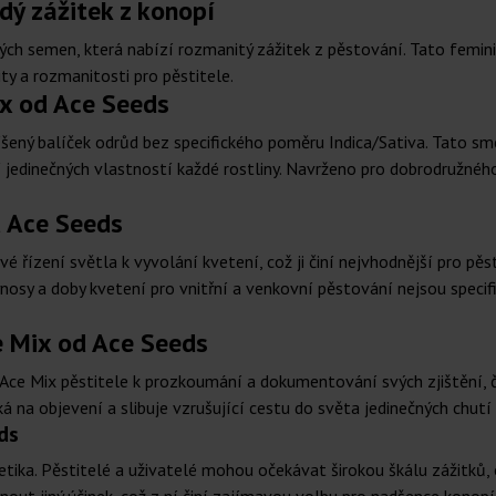
dý zážitek z konopí
ých semen, která nabízí rozmanitý zážitek z pěstování. Tato femi
ty a rozmanitosti pro pěstitele.
ix od Ace Seeds
íšený balíček odrůd bez specifického poměru Indica/Sativa. Tato sm
 jedinečných vlastností každé rostliny. Navrženo pro dobrodružného
d Ace Seeds
é řízení světla k vyvolání kvetení, což ji činí nejvhodnější pro pěs
 výnosy a doby kvetení pro vnitřní a venkovní pěstování nejsou speci
 Mix od Ace Seeds
ce Mix pěstitele k prozkoumání a dokumentování svých zjištění, č
 na objevení a slibuje vzrušující cestu do světa jedinečných chutí 
ds
netika. Pěstitelé a uživatelé mohou očekávat širokou škálu zážitků,