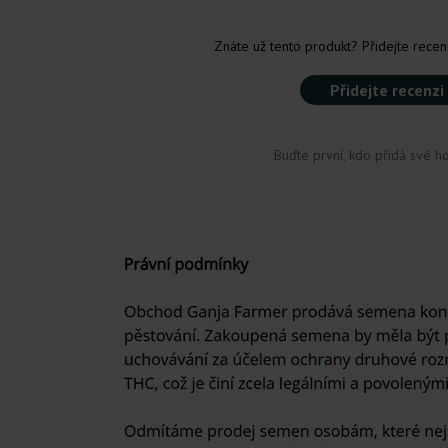
Znáte už tento produkt? Přidejte recenz
Přidejte recenzi
Buďte první, kdo přidá své h