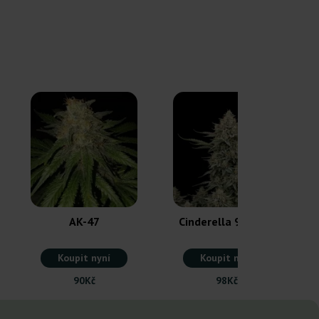
AK-47
Cinderella 99 Auto
Koupit nyní
Koupit nyní
90Kč
98Kč