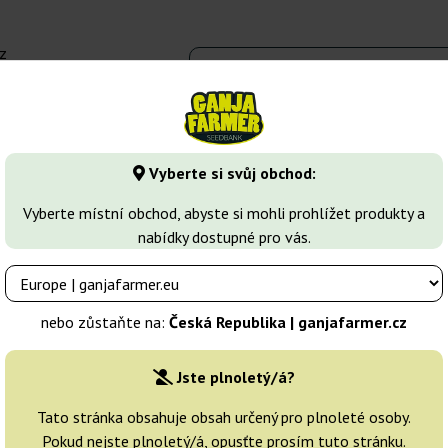
z
 - 16:00
Seedbanky
Druhy marihuany
Více
Vyberte si svůj obchod:
Feminizovaná semena konopí
Ace Mix
Vyberte místní obchod, abyste si mohli prohlížet produkty a
nabídky dostupné pro vás.
Chovatelé:
Ace Seeds
nebo zůstaňte na:
Česká Republika | ganjafarmer.cz
Originální balení:
Jste plnoletý/á?
3 semena
Tato stránka obsahuje obsah určený pro plnoleté osoby.
Pokud nejste plnoletý/á, opusťte prosím tuto stránku.
Odeslání do 3-7