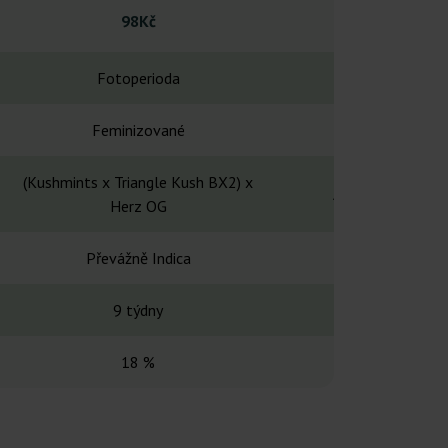
98Kč
133
Fotoperioda
Fotope
Feminizované
Feminiz
(Kushmints x Triangle Kush BX2) x
Alien Cookies x 
Herz OG
Převážně Indica
Převážně
9 týdny
8-10 t
18 %
33-3