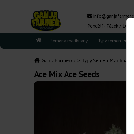
info@ganjafarmer.c
Pondělí - Pátek / 10:00
Semena marihuany
Typy semen
GanjaFarmer.cz
Typy Semen Marihuany
Ace Mix Ace Seeds