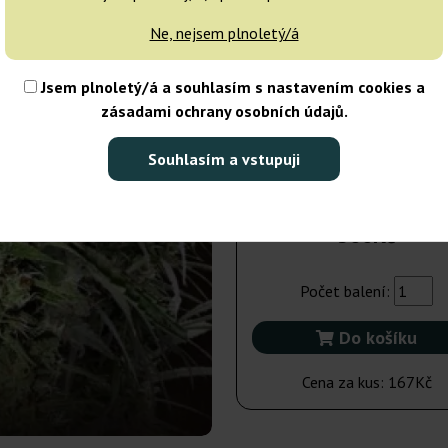
dnů
Ne, nejsem plnoletý/á
5 semen
Jsem plnoletý/á a souhlasím s nastavením cookies a
zásadami ochrany osobních údajů.
Odeslání do 3-7
dnů
Souhlasím a vstupuji
3 semena
500Kč
Počet balení:
Do košíku
Cena za kus:
167Kč