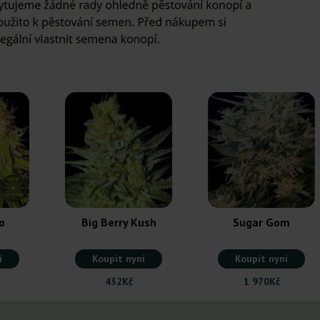
o
Big Berry Kush
Sugar Gom
í
Koupit nyní
Koupit nyní
432Kč
1 970Kč