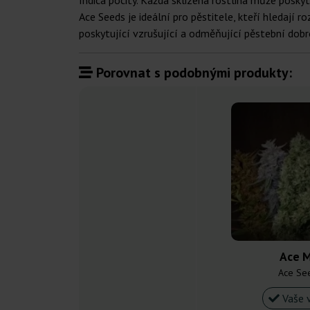
Indica pocity. Každá sklizená rostlina může poskyt
Ace Seeds je ideální pro pěstitele, kteří hledaj
poskytující vzrušující a odměňující pěstební dobr
Porovnat s podobnými produkty:
Ace M
Ace Se
Vaše 