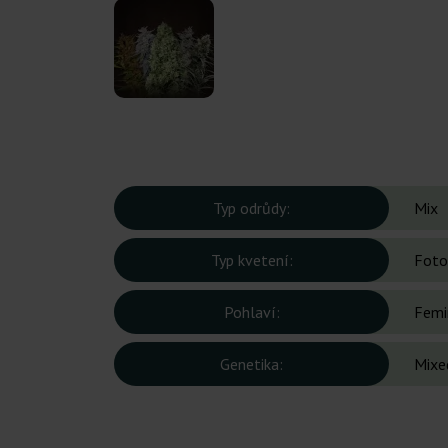
Typ odrůdy:
Mix
Typ kvetení:
Foto
Pohlaví:
Femi
Genetika:
Mixe