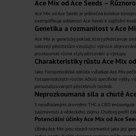
Ace Mix od Ace Seeds – Různoro
Ace Mix od Ace Seeds je jedinečná kolekce konopn
exemplifikuje oddanost Ace Seeds k zajištění kvali
Genetika a rozmanitost v Ace M
Ace Mix je genetický poklad, který představuje sm
nabízejí pěstitelům vzrušující výzvu k objevování
prozkoumat různé styly pěstování a výstupy.
Charakteristiky růstu Ace Mix o
Jako fotoperiodická odrůda vyžaduje Ace Mix pečliv
fotoperiodických rostlin. Ačkoli specifické výšky,
personalizovaných pěstebních technik.
Neprozkoumaná síla a chutě Ace
S neodhalenými úrovněmi THC a CBD encouriguje A
zajímavosti a vědeckého zájmu. Chuťový profil čeká
Potenciální účinky Ace Mix od Ace See
Účinky Ace Mix jsou stejně rozmanité jako její ge