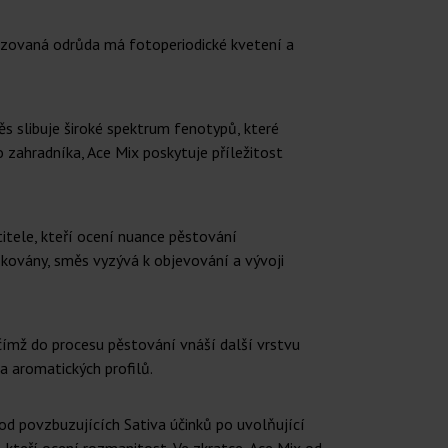
nizovaná odrůda má fotoperiodické kvetení a
ěs slibuje široké spektrum fenotypů, které
 zahradníka, Ace Mix poskytuje příležitost
titele, kteří ocení nuance pěstování
fikovány, směs vyzývá k objevování a vývoji
ímž do procesu pěstování vnáší další vrstvu
a aromatických profilů.
 od povzbuzujících Sativa účinků po uvolňující