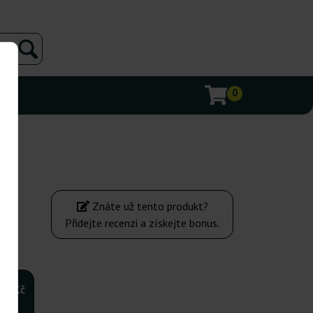
0
Znáte už tento produkt?
Přidejte recenzi a získejte bonus.
500Kč