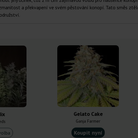
nout jiný účinek, což z ní činí zajímavou volbu pro nadšence konopí
í rozmanitost a překvapení ve svém pěstování konopí. Tato směs zt
odružství.
Gelato Cake
ix
Ganja Farmer
eds
Koupit nyní
volba