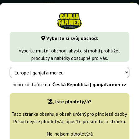
0
GanjaFarmer.cz
Typy Semen Marihuany
Feminizovaná sem
Vyberte si svůj obchod:
Passion Fruit Dutch Passion
Vyberte místní obchod, abyste si mohli prohlížet
produkty a nabídky dostupné pro vás.
-25%
+dárky
nebo zůstaňte na:
Česká Republika | ganjafarmer.cz
Jste plnoletý/á?
Tato stránka obsahuje obsah určený pro plnoleté osoby.
Pokud nejste plnoletý/á, opusťte prosím tuto stránku.
Ne, nejsem plnoletý/á