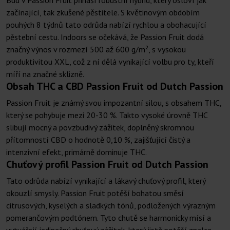
Bud v Passion Fruit přináší robustní hybrid, který osloví jak
začínající, tak zkušené pěstitele. S květinovým obdobím
pouhých 8 týdnů tato odrůda nabízí rychlou a obohacující
pěstební cestu. Indoors se očekává, že Passion Fruit dodá
značný výnos v rozmezí 500 až 600 g/m², s vysokou
produktivitou XXL, což z ní dělá vynikající volbu pro ty, kteří
míří na značné sklizně.
Obsah THC a CBD Passion Fruit od Dutch Passion
Passion Fruit je známý svou impozantní silou, s obsahem THC,
který se pohybuje mezi 20-30 %. Takto vysoké úrovně THC
slibují mocný a povzbudivý zážitek, doplněný skromnou
přítomností CBD o hodnotě 0,10 %, zajišťující čistý a
intenzivní efekt, primárně dominuje THC.
Chuťový profil Passion Fruit od Dutch Passion
Tato odrůda nabízí vynikající a lákavý chuťový profil, který
okouzlí smysly. Passion Fruit potěší bohatou směsí
citrusových, kyselých a sladkých tónů, podložených výrazným
pomerančovým podtónem. Tyto chutě se harmonicky mísí a