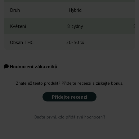
Druh
Hybrid
H
Květení
8 týdny
8-
Obsah THC
20-30 %
1
Hodnocení zákazníků
Znáte už tento produkt? Přidejte recenzi a získejte bonus.
Přidejte recenzi
Buďte první, kdo přidá své hodnocení!