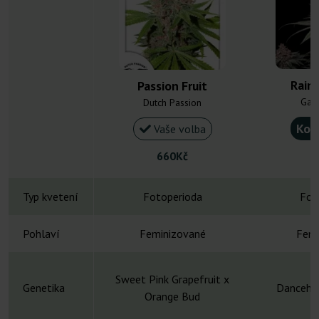
Rain
Passion Fruit
Gan
Dutch Passion
Kou
Vaše volba
660Kč
Typ kvetení
Fotoperioda
Fot
Pohlaví
Feminizované
Femi
Sweet Pink Grapefruit x
Genetika
Dancehal
Orange Bud