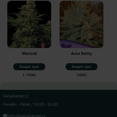
Warlock
Auto Betty
Koupit nyní
Koupit nyní
1 790Kč
540Kč
GanjaFarmer.cz
Pondělí - Pátek / 10:00 - 16:00
info@ganjafarmer.cz