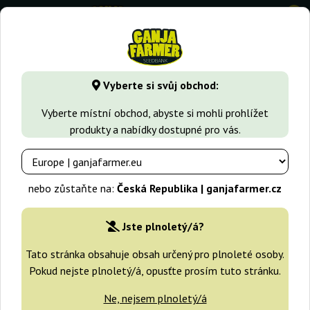
0
GanjaFarmer.cz
Druhy Marihuany
White Widow
White 
Vyberte si svůj obchod:
White Widow Bulk Feminized
Vyberte místní obchod, abyste si mohli prohlížet
Seeds
produkty a nabídky dostupné pro vás.
-25%
+dárky
nebo zůstaňte na:
Česká Republika | ganjafarmer.cz
Jste plnoletý/á?
Tato stránka obsahuje obsah určený pro plnoleté osoby.
Pokud nejste plnoletý/á, opusťte prosím tuto stránku.
Ne, nejsem plnoletý/á