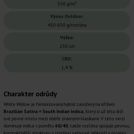
550 g/m²
Výnos Outdoor:
450-650 g/rostlina
Výška:
250 cm
CBD:
1,4 %
Charakter odrůdy
White Widow je feminizovaný hybrid založený na křížení
Brazilian Sativa × South Indian Indica
, který si už léta drží
své pevné místo mezi dobře známými klasikami. V této verzi
dominuje indica v poměru
60/40
, takže rostlina spojuje pevnou,
kompaktnější strukturu s trochou sativové lehkosti v projevu.