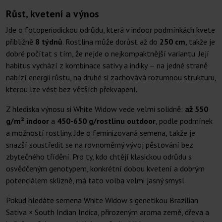
Růst, kvetení a výnos
Jde o fotoperiodickou odrůdu, která v indoor podmínkách kvete
přibližně
8 týdnů
. Rostlina může dorůst až do
250 cm
, takže je
dobré počítat s tím, že nejde o nejkompaktnější variantu. Její
habitus vychází z kombinace sativy a indiky — na jedné straně
nabízí energii růstu, na druhé si zachovává rozumnou strukturu,
kterou lze vést bez větších překvapení.
Z hlediska výnosu si White Widow vede velmi solidně:
až 550
g/m² indoor
a
450-650 g/rostlinu outdoor
, podle podmínek
a možností rostliny. Jde o feminizovaná semena, takže je
snazší soustředit se na rovnoměrný vývoj pěstování bez
zbytečného třídění. Pro ty, kdo chtějí klasickou odrůdu s
osvědčeným genotypem, konkrétní dobou kvetení a dobrým
potenciálem sklizně, má tato volba velmi jasný smysl.
Pokud hledáte semena White Widow s genetikou Brazilian
Sativa × South Indian Indica, přirozeným aroma země, dřeva a