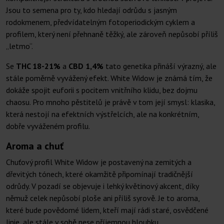
Jsou to semena pro ty, kdo hledají odrůdu s jasným
rodokmenem, předvídatelným fotoperiodickým cyklem a
profilem, který není přehnaně těžký, ale zároveň nepůsobí příliš
„letmo“.
Se
THC 18-21%
a
CBD 1,4%
tato genetika přináší výrazný, ale
stále poměrně vyvážený efekt. White Widow je známá tím, že
dokáže spojit euforii s pocitem vnitřního klidu, bez dojmu
chaosu. Pro mnoho pěstitelů je právě v tom její smysl: klasika,
která nestojí na efektních výstřelcích, ale na konkrétním,
dobře vyváženém profilu.
Aroma a chuť
Chuťový profil White Widow je postavený na zemitých a
dřevitých tónech, které okamžitě připomínají tradičnější
odrůdy. V pozadí se objevuje i lehký květinový akcent, díky
němuž celek nepůsobí ploše ani příliš syrově. Je to aroma,
které bude povědomé lidem, kteří mají rádi staré, osvědčené
linie, ale stále v sobě nese příjemnou hloubku.