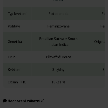
Typ kvetení
Fotoperioda
Fot
Pohlaví
Feminizované
Femi
Brazilian Sativa × South
Genetika
Original
Indian Indica
Druh
Převážně Indica
H
Květení
8 týdny
8-1
Obsah THC
18-21 %
Hodnocení zákazníků