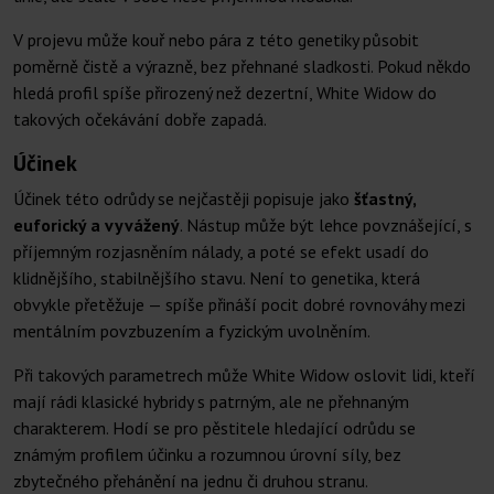
V projevu může kouř nebo pára z této genetiky působit
poměrně čistě a výrazně, bez přehnané sladkosti. Pokud někdo
hledá profil spíše přirozený než dezertní, White Widow do
takových očekávání dobře zapadá.
Účinek
Účinek této odrůdy se nejčastěji popisuje jako
šťastný,
euforický a vyvážený
. Nástup může být lehce povznášející, s
příjemným rozjasněním nálady, a poté se efekt usadí do
klidnějšího, stabilnějšího stavu. Není to genetika, která
obvykle přetěžuje — spíše přináší pocit dobré rovnováhy mezi
mentálním povzbuzením a fyzickým uvolněním.
Při takových parametrech může White Widow oslovit lidi, kteří
mají rádi klasické hybridy s patrným, ale ne přehnaným
charakterem. Hodí se pro pěstitele hledající odrůdu se
známým profilem účinku a rozumnou úrovní síly, bez
zbytečného přehánění na jednu či druhou stranu.