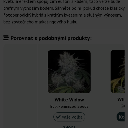
květů a efektem spojujícím euforii s klidem, tato verze bude
trefným výchozím bodem. Sáhněte po ní, pokud chcete klasický
fotoperiodický hybrid s krátkým kvetením a slušným výnosem,
bez zbytečného marketingového hluku.
Porovnat s podobnými produkty:
Whit
White Widow
Gan
Bulk Feminized Seeds
Kou
Vaše volba
240Kč