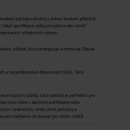
riodická odrůda vzkvétá s dobou kvetení přibližně
 I když specifikace výšky pro pěstování uvnitř
 impozantní schopnosti výnosu.
ktivní zážitek, který energizuje a motivuje. Obsah
ých a nezaměnitelně dieselových tónů. Tato
motivujícími účinky, tato odrůda je perfektní pro
volbu mezi lidmi s dietními potřebami nebo
ízející jedinečnou směs chuti, potency a
lba pro nadšence do konopí po celém světě.