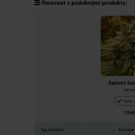
Porovnat s podobnými produkty:
Sativa's So
Nirva
Vaše 
594K
Typ kvetení
Fotoper