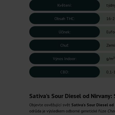
Květení:
týdn
Obsah THC:
16-2
Účinek:
Eufor
Chuť:
Zemit
Výnos Indoor:
g/m²
CBD:
0,1-
Sativa's Sour Diesel od Nirvany:
Objevte osvěžující svět
Sativa's Sour Diesel od
odrůda je výsledkem odborné genetické fúze
Che