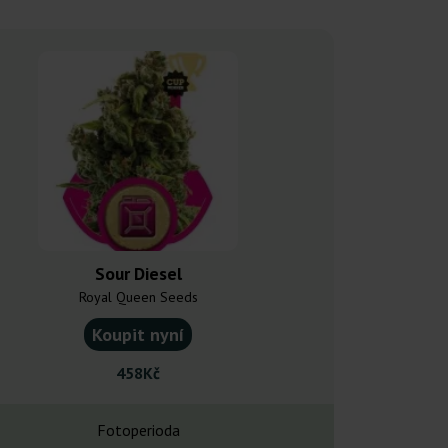
Sour Diesel
Sour D
Royal Queen Seeds
Barney's
Koupit nyní
Koupit
458Kč
218
Fotoperioda
Fotope