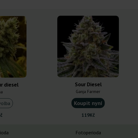
Sour Diesel
ur diesel
Ganja Farmer
na
Koupit nyní
volba
č
119Kč
ioda
Fotoperioda