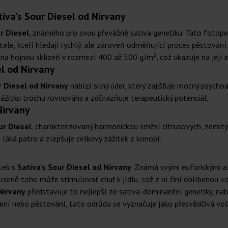
tiva's Sour Diesel od Nirvany
r Diesel
, známého pro svou převážně sativa genetiku. Tato fotope
itele, kteří hledají rychlý, ale zároveň odměňující proces pěstování.
 na hojnou sklizeň v rozmezí 400 až 500 g/m², což ukazuje na její
l od Nirvany
r Diesel od Nirvany
nabízí silný úder, který zajišťuje mocný psychoa
zážitku trochu rovnováhy a zdůrazňuje terapeutický potenciál.
Nirvany
ur Diesel
, charakterizovaný harmonickou směsí citrusových, zemit
láká patro a zlepšuje celkový zážitek z konopí.
tek s
Sativa's Sour Diesel od Nirvany
. Známá svými euforickými a 
ru. Kromě toho může stimulovat chuť k jídlu, což z ní činí oblíbenou 
Nirvany
představuje to nejlepší ze sativa-dominantní genetiky, nab
šení nebo pěstování, tato odrůda se vyznačuje jako přesvědčivá vo