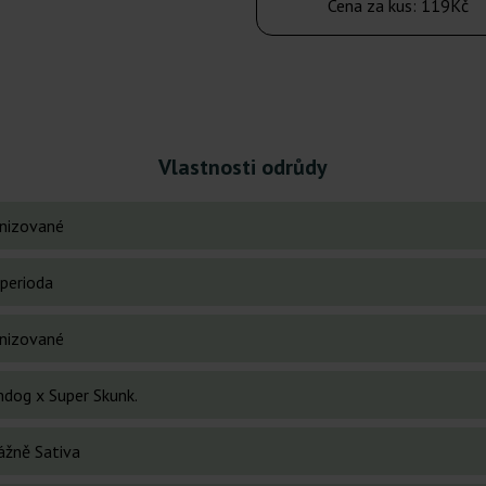
Cena za kus:
119Kč
Vlastnosti odrůdy
nizované
perioda
nizované
dog x Super Skunk.
ážně Sativa