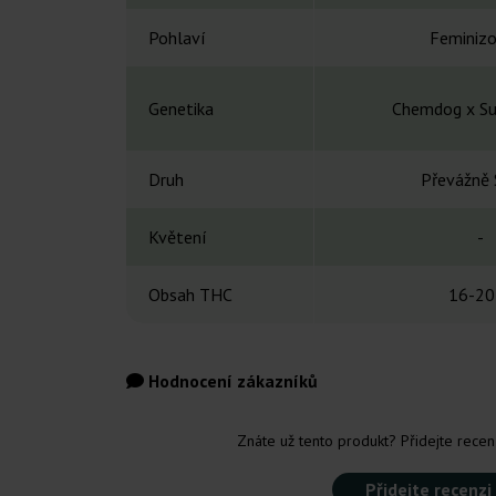
Pohlaví
Feminiz
Genetika
Chemdog x Su
Druh
Převážně 
Květení
-
Obsah THC
16-20
Hodnocení zákazníků
Znáte už tento produkt? Přidejte recenz
Přidejte recenzi