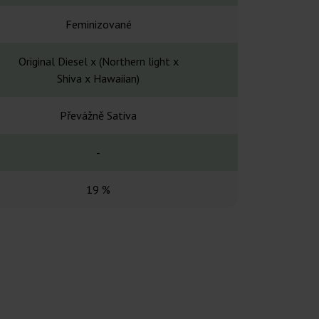
Feminizované
Feminiz
Original Diesel x (Northern light x
-
Shiva x Hawaiian)
Převážně Sativa
Převážně
-
70-75
19 %
24 