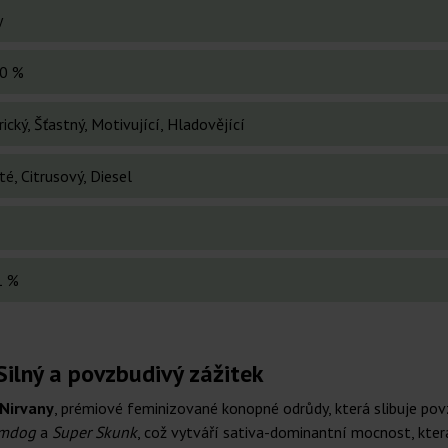
y
0 %
ický, Šťastný, Motivující, Hladovějící
é, Citrusový, Diesel
1 %
 Silný a povzbudivý zážitek
 Nirvany
, prémiové feminizované konopné odrůdy, která slibuje pov
mdog
a
Super Skunk
, což vytváří sativa-dominantní mocnost, kter