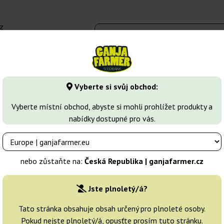
z
 - 16:00
Seedbanky
Druhy marihuany
Více
Vyberte si svůj obchod:
r Diesel
Sativa's Sour diesel
Vyberte místní obchod, abyste si mohli prohlížet produkty a
nabídky dostupné pro vás.
Chovatelé:
Nirvana
nebo zůstaňte na:
Česká Republika | ganjafarmer.cz
Originální balení:
Jste plnoletý/á?
3 semena
Tato stránka obsahuje obsah určený pro plnoleté osoby.
Pokud nejste plnoletý/á, opusťte prosím tuto stránku.
Odeslání do 3-7
10% LE