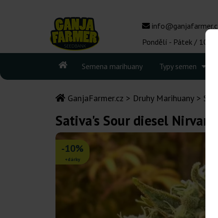
info@ganjafarmer.c
Pondělí - Pátek / 10:00
Semena marihuany
Typy semen
GanjaFarmer.cz
Druhy Marihuany
Sou
Sativa's Sour diesel Nirvana
-10%
+dárky