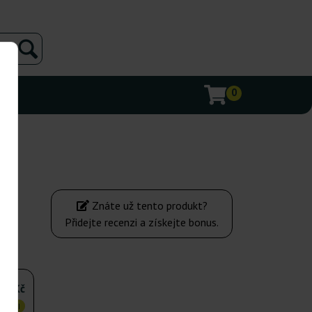
0
Znáte už tento produkt?
Přidejte recenzi a získejte bonus.
396Kč
VNĚJI