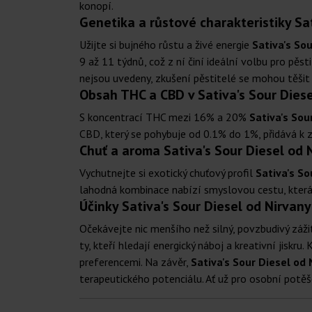
konopí.
Genetika a růstové charakteristiky Sa
Užijte si bujného růstu a živé energie
Sativa's Sou
9 až 11 týdnů, což z ní činí ideální volbu pro pěst
nejsou uvedeny, zkušení pěstitelé se mohou těšit
Obsah THC a CBD v Sativa's Sour Diese
S koncentrací THC mezi 16% a 20%
Sativa's Sou
CBD, který se pohybuje od 0.1% do 1%, přidává k 
Chuť a aroma Sativa's Sour Diesel od 
Vychutnejte si exotický chuťový profil
Sativa's So
lahodná kombinace nabízí smyslovou cestu, která 
Účinky Sativa's Sour Diesel od Nirvany
Očekávejte nic menšího než silný, povzbudivý záži
ty, kteří hledají energický náboj a kreativní jisk
preferencemi. Na závěr,
Sativa's Sour Diesel od 
terapeutického potenciálu. Ať už pro osobní potě