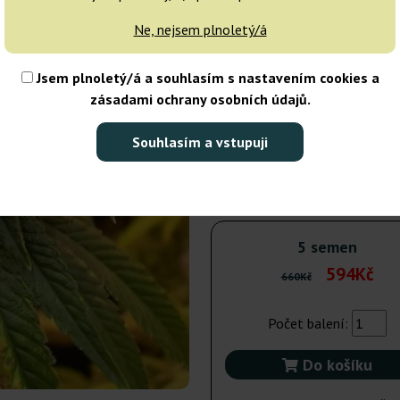
dnů
Ne, nejsem plnoletý/á
5 semen
Jsem plnoletý/á a souhlasím s nastavením cookies a
zásadami ochrany osobních údajů.
Odeslání do 24h
10% LE
Souhlasím a vstupuji
10 semen
1 
Nedostupné
10% LE
5 semen
594Kč
660Kč
Počet balení:
Do košíku