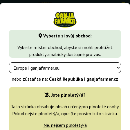
0
GanjaFarmer.cz
Typy Semen Marihuany
Indica semena
T
Vyberte si svůj obchod:
Trans Siberian Auto Auto Seeds
Vyberte místní obchod, abyste si mohli prohlížet
produkty a nabídky dostupné pro vás.
nebo zůstaňte na:
Česká Republika | ganjafarmer.cz
Jste plnoletý/á?
Tato stránka obsahuje obsah určený pro plnoleté osoby.
Pokud nejste plnoletý/á, opusťte prosím tuto stránku.
Ne, nejsem plnoletý/á