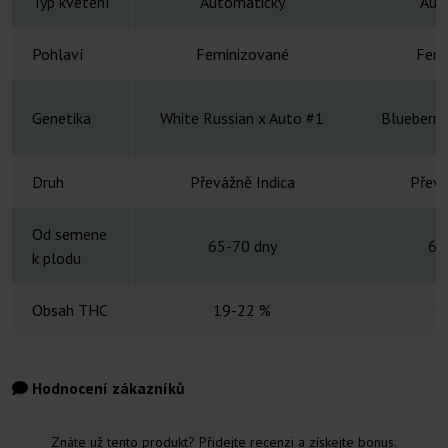
Typ kvetení
Automatický
Aut
Pohlaví
Feminizované
Femi
Genetika
White Russian x Auto #1
Blueberry
Druh
Převážně Indica
Převá
Od semene
65-70 dny
60
k plodu
Obsah THC
19-22 %
1
Hodnocení zákazníků
Znáte už tento produkt? Přidejte recenzi a získejte bonus.