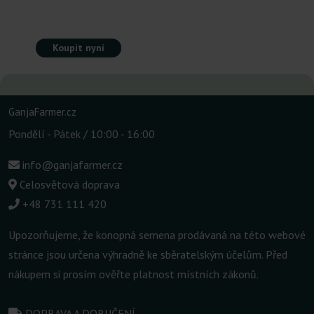
Koupit nyní
GanjaFarmer.cz
Pondělí - Pátek / 10:00 - 16:00
info@ganjafarmer.cz
Celosvětová doprava
+48 731 111 420
Upozorňujeme, že konopná semena prodávaná na této webové
stránce jsou určena výhradně ke sběratelským účelům. Před
nákupem si prosím ověřte platnost místních zákonů.
DOPRAVA A DORUČENÍ