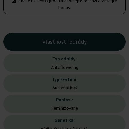
Znáte už tento produkt? Přidejte recenzi a získejte
bonus.
Vlastnosti odrůdy
Typ odrůdy:
Autoflowering
Typ kvetení:
Automatický
Pohlaví:
Feminizované
Genetika:
White Russian x Auto #1