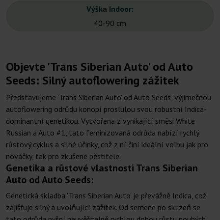
Výška Indoor:
40-90 cm
Objevte 'Trans Siberian Auto' od Auto
Seeds: Silný autoflowering zážitek
Představujeme 'Trans Siberian Auto' od Auto Seeds, výjimečnou
autoflowering odrůdu konopí proslulou svou robustní Indica-
dominantní genetikou. Vytvořena z vynikající směsi White
Russian a Auto #1, tato feminizovaná odrůda nabízí rychlý
růstový cyklus a silné účinky, což z ní činí ideální volbu jak pro
nováčky, tak pro zkušené pěstitele.
Genetika a růstové vlastnosti Trans Siberian
Auto od Auto Seeds:
Genetická skladba 'Trans Siberian Auto' je převážně Indica, což
zajišťuje silný a uvolňující zážitek. Od semene po sklizeň se
tato odrůda pyšní neuvěřitelně rychlou dobou růstu pouhých