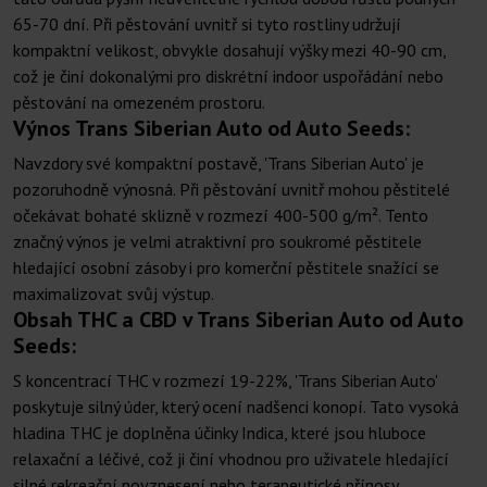
65-70 dní. Při pěstování uvnitř si tyto rostliny udržují
kompaktní velikost, obvykle dosahují výšky mezi 40-90 cm,
což je činí dokonalými pro diskrétní indoor uspořádání nebo
pěstování na omezeném prostoru.
Výnos Trans Siberian Auto od Auto Seeds:
Navzdory své kompaktní postavě, 'Trans Siberian Auto' je
pozoruhodně výnosná. Při pěstování uvnitř mohou pěstitelé
očekávat bohaté sklizně v rozmezí 400-500 g/m². Tento
značný výnos je velmi atraktivní pro soukromé pěstitele
hledající osobní zásoby i pro komerční pěstitele snažící se
maximalizovat svůj výstup.
Obsah THC a CBD v Trans Siberian Auto od Auto
Seeds:
S koncentrací THC v rozmezí 19-22%, 'Trans Siberian Auto'
poskytuje silný úder, který ocení nadšenci konopí. Tato vysoká
hladina THC je doplněna účinky Indica, které jsou hluboce
relaxační a léčivé, což ji činí vhodnou pro uživatele hledající
silné rekreační povznesení nebo terapeutické přínosy.