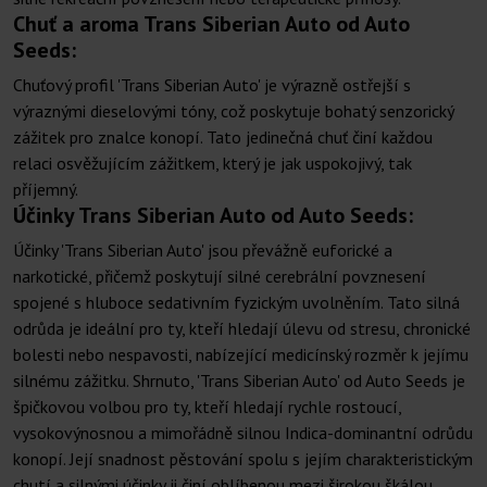
Chuť a aroma Trans Siberian Auto od Auto
Seeds:
Chuťový profil 'Trans Siberian Auto' je výrazně ostřejší s
výraznými dieselovými tóny, což poskytuje bohatý senzorický
zážitek pro znalce konopí. Tato jedinečná chuť činí každou
relaci osvěžujícím zážitkem, který je jak uspokojivý, tak
příjemný.
Účinky Trans Siberian Auto od Auto Seeds:
Účinky 'Trans Siberian Auto' jsou převážně euforické a
narkotické, přičemž poskytují silné cerebrální povznesení
spojené s hluboce sedativním fyzickým uvolněním. Tato silná
odrůda je ideální pro ty, kteří hledají úlevu od stresu, chronické
bolesti nebo nespavosti, nabízející medicínský rozměr k jejímu
silnému zážitku. Shrnuto, 'Trans Siberian Auto' od Auto Seeds je
špičkovou volbou pro ty, kteří hledají rychle rostoucí,
vysokovýnosnou a mimořádně silnou Indica-dominantní odrůdu
konopí. Její snadnost pěstování spolu s jejím charakteristickým
chutí a silnými účinky ji činí oblíbenou mezi širokou škálou