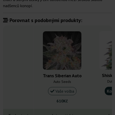
nadšenců konopí.
Porovnat s podobnými produkty:
Shiska
Trans Siberian Auto
Dutc
Auto Seeds
Kou
Vaše volba
610Kč