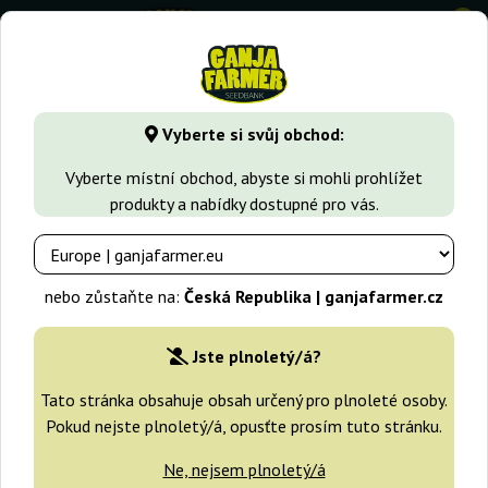
0
GanjaFarmer.cz
Typy Semen Marihuany
Sativa semena
Vyberte si svůj obchod:
Think Fast Dutch Passion
Vyberte místní obchod, abyste si mohli prohlížet
produkty a nabídky dostupné pro vás.
-25%
+dárky
nebo zůstaňte na:
Česká Republika | ganjafarmer.cz
Jste plnoletý/á?
Tato stránka obsahuje obsah určený pro plnoleté osoby.
Pokud nejste plnoletý/á, opusťte prosím tuto stránku.
Ne, nejsem plnoletý/á