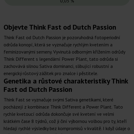
0,05 %
Objevte Think Fast od Dutch Passion
Think Fast od Dutch Passion je pozoruhodná fotoperiodní
odrůda konopí, která se vyznačuje rychlým kvetením a
feminizovanými semeny. Vyvinutá odborným křížením odrůdy
Think Different s legendární Power Plant, tato odrůda si
zachovává silnou Sativa dominanci, slibující robustní a
energický růstový zážitek pro znalce i pěstitele.
Genetika a růstové charakteristiky Think
Fast od Dutch Passion
Think Fast se vyznačuje svými Sativa genetikami, které
pocházejí z kombinace Think Different a Power Plant. Tato
rychle kvetoucí odrůda dokončuje své kvetení ve velmi
krátkém čase 8 týdnů, což ji činí výbornou volbou pro ty, kteří
hledají rychlé výsledky bez kompromisů v kvalitě. I když údaje o