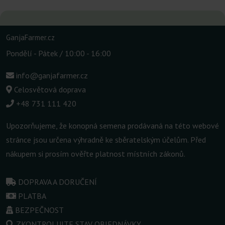
GanjaFarmer.cz
Pondělí - Pátek / 10:00 - 16:00
info@ganjafarmer.cz
Celosvětová doprava
+48 731 111 420
Upozorňujeme, že konopná semena prodávaná na této webové
stránce jsou určena výhradně ke sběratelským účelům. Před
nákupem si prosím ověřte platnost místních zákonů.
DOPRAVA A DORUČENÍ
PLATBA
BEZPEČNOST
ZKONTROLUJTE STAV OBJEDNÁVKY