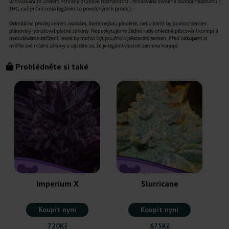
Prohlédněte si také
Z
Imperium X
Slurricane
Koupit nyní
Koupit nyní
720Kč
675Kč