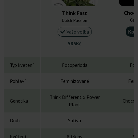
Choco
Think Fast
Gan
Dutch Passion
Kou
Vaše volba
585Kč
Typ kvetení
Fotoperioda
Fot
Pohlaví
Feminizované
Femi
Think Different x Power
Genetika
Chocol
Plant
Druh
Sativa
S
Květení
8 týdny
6-