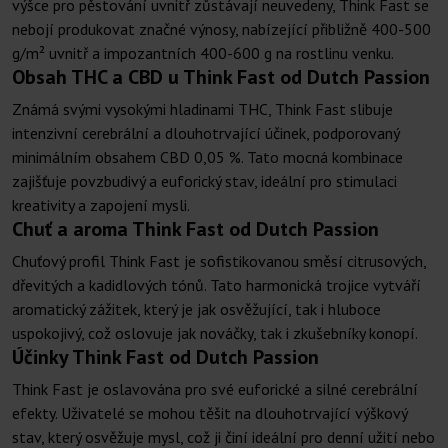
výšce pro pěstování uvnitř zůstávají neuvedeny, Think Fast se
nebojí produkovat značné výnosy, nabízející přibližně 400-500
g/m² uvnitř a impozantních 400-600 g na rostlinu venku.
Obsah THC a CBD u Think Fast od Dutch Passion
Známá svými vysokými hladinami THC, Think Fast slibuje
intenzivní cerebrální a dlouhotrvající účinek, podporovaný
minimálním obsahem CBD 0,05 %. Tato mocná kombinace
zajišťuje povzbudivý a euforický stav, ideální pro stimulaci
kreativity a zapojení mysli.
Chuť a aroma Think Fast od Dutch Passion
Chuťový profil Think Fast je sofistikovanou směsí citrusových,
dřevitých a kadidlových tónů. Tato harmonická trojice vytváří
aromatický zážitek, který je jak osvěžující, tak i hluboce
uspokojivý, což oslovuje jak nováčky, tak i zkušebníky konopí.
Účinky Think Fast od Dutch Passion
Think Fast je oslavována pro své euforické a silné cerebrální
efekty. Uživatelé se mohou těšit na dlouhotrvající výškový
stav, který osvěžuje mysl, což ji činí ideální pro denní užití nebo