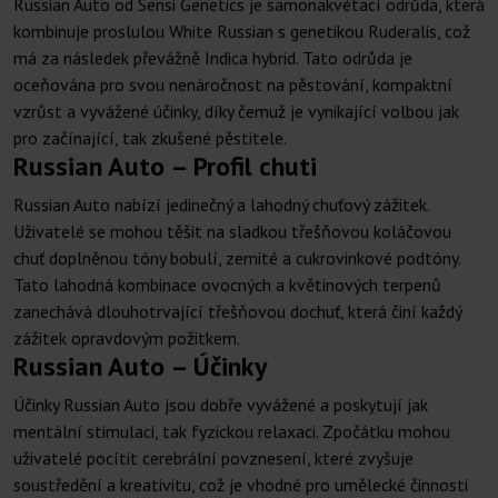
Russian Auto od Sensi Genetics je samonakvétací odrůda, která
kombinuje proslulou White Russian s genetikou Ruderalis, což
má za následek převážně Indica hybrid. Tato odrůda je
oceňována pro svou nenáročnost na pěstování, kompaktní
vzrůst a vyvážené účinky, díky čemuž je vynikající volbou jak
pro začínající, tak zkušené pěstitele.
Russian Auto – Profil chuti
Russian Auto nabízí jedinečný a lahodný chuťový zážitek.
Uživatelé se mohou těšit na sladkou třešňovou koláčovou
chuť doplněnou tóny bobulí, zemité a cukrovinkové podtóny.
Tato lahodná kombinace ovocných a květinových terpenů
zanechává dlouhotrvající třešňovou dochuť, která činí každý
zážitek opravdovým požitkem.
Russian Auto – Účinky
Účinky Russian Auto jsou dobře vyvážené a poskytují jak
mentální stimulaci, tak fyzickou relaxaci. Zpočátku mohou
uživatelé pocítit cerebrální povznesení, které zvyšuje
soustředění a kreativitu, což je vhodné pro umělecké činnosti