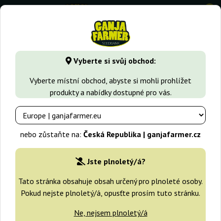
0
GanjaFarmer.cz
Druhy Marihuany
White Russian
Russia
Vyberte si svůj obchod:
Russian Auto Sensimilla (Sensi
Vyberte místní obchod, abyste si mohli prohlížet
Genetics)
produkty a nabídky dostupné pro vás.
nebo zůstaňte na:
Česká Republika | ganjafarmer.cz
Jste plnoletý/á?
Tato stránka obsahuje obsah určený pro plnoleté osoby.
Pokud nejste plnoletý/á, opusťte prosím tuto stránku.
Ne, nejsem plnoletý/á