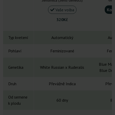
Gan
Sensimilla (Sensi Genetics)
Kou
Vaše volba
320Kč
Typ kvetení
Automatický
Aut
Pohlaví
Feminizované
Femi
Blue Ma
Genetika
White Russian x Ruderalis
Blue Dre
Druh
Převážně Indica
Převá
Od semene
60 dny
8-
k plodu