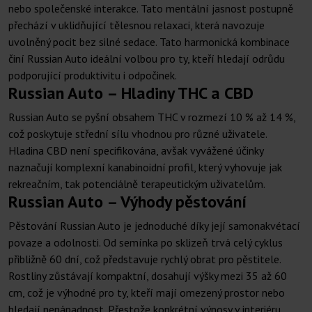
nebo společenské interakce. Tato mentální jasnost postupně
přechází v uklidňující tělesnou relaxaci, která navozuje
uvolněný pocit bez silné sedace. Tato harmonická kombinace
činí Russian Auto ideální volbou pro ty, kteří hledají odrůdu
podporující produktivitu i odpočinek.
Russian Auto – Hladiny THC a CBD
Russian Auto se pyšní obsahem THC v rozmezí 10 % až 14 %,
což poskytuje střední sílu vhodnou pro různé uživatele.
Hladina CBD není specifikována, avšak vyvážené účinky
naznačují komplexní kanabinoidní profil, který vyhovuje jak
rekreačním, tak potenciálně terapeutickým uživatelům.
Russian Auto – Výhody pěstování
Pěstování Russian Auto je jednoduché díky její samonakvétací
povaze a odolnosti. Od semínka po sklizeň trvá celý cyklus
přibližně 60 dní, což představuje rychlý obrat pro pěstitele.
Rostliny zůstávají kompaktní, dosahují výšky mezi 35 až 60
cm, což je výhodné pro ty, kteří mají omezený prostor nebo
hledají nenápadnost. Přestože konkrétní výnosy v interiéru