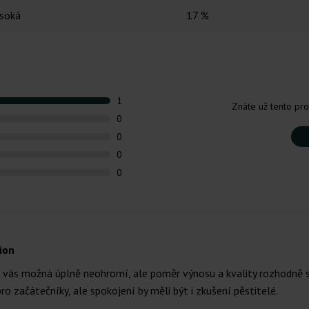
ysoká
17 %
1
Znáte už tento pro
0
0
0
0
ion
vás možná úplně neohromí, ale poměr výnosu a kvality rozhodně sto
ro začátečníky, ale spokojení by měli být i zkušení pěstitelé.