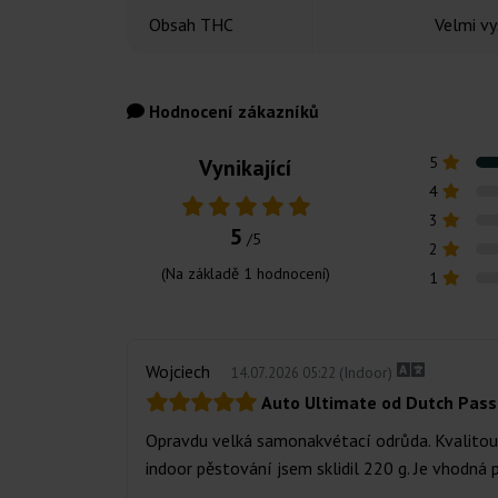
Obsah THC
Velmi v
Hodnocení zákazníků
5
Vynikající
4
3
5
/5
2
(Na základě
1
hodnocení)
1
Wojciech
(Indoor)
14.07.2026 05:22
Auto Ultimate od Dutch Pass
Opravdu velká samonakvétací odrůda. Kvalitou 
indoor pěstování jsem sklidil 220 g. Je vhodná p