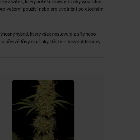
ý zážitek, který potěší smysly. Účinky jsou silné
lbu pro večerní použití nebo pro uvolnění po dlouhém
nosný hybrid, který však neslevuje z síly nebo
 a přesvědčivými účinky. Užijte si bezproblémový