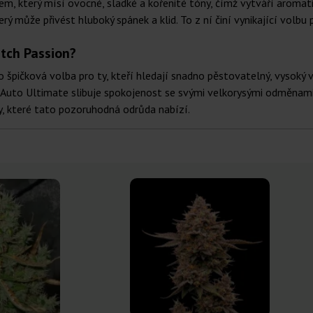
 který mísí ovocné, sladké a kořenité tóny, čímž vytváří aromatick
 který může přivést hluboký spánek a klid. To z ní činí vynikající vo
utch Passion?
špičková volba pro ty, kteří hledají snadno pěstovatelný, vysoký vý
k, Auto Ultimate slibuje spokojenost se svými velkorysými odměnami
dy, které tato pozoruhodná odrůda nabízí.