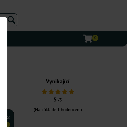
0
Vynikající
5
/5
(Na základě
1
hodnocení)
585Kč
VNĚJI