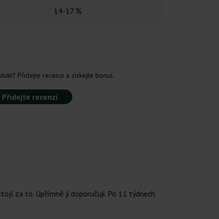
14-17 %
25-3
dukt? Přidejte recenzi a získejte bonus.
Přidejte recenzi
jí za to. Upřímně ji doporučuji. Po 11 týdnech