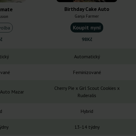
Birthday Cake Auto
imate
Ganja Farmer
ssion
Koupit nyní
volba
č
98Kč
ický
Automatický
ované
Feminizované
Cherry Pie x Girl Scout Cookies x
 Auto Mazar
Ruderalis
d
Hybrid
ýdny
13-14 týdny