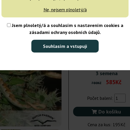
Ne, nejsem plnoletý/á
7 semen
1 
Jsem plnoletý/á a souhlasím s nastavením cookies a
Odeslání do 24h
25% LE
zásadami ochrany osobních údajů.
100 semen
11 
Souhlasím a vstupuji
Nedostupné
25% LE
3 semena
585Kč
780Kč
Počet balení:
Do košíku
Cena za kus:
195Kč