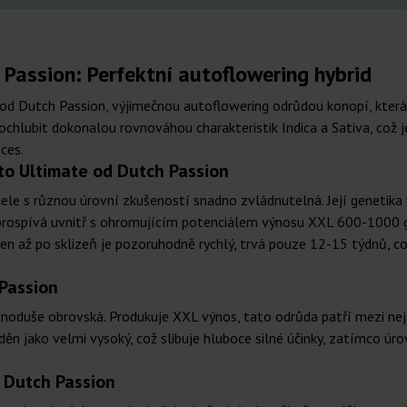
Passion: Perfektní autoflowering hybrid
 od Dutch Passion, výjimečnou autoflowering odrůdou konopí, kter
hlubit dokonalou rovnováhou charakteristik Indica a Sativa, což je
ces.
to Ultimate od Dutch Passion
tele s různou úrovní zkušeností snadno zvládnutelná. Její genetik
prospívá uvnitř s ohromujícím potenciálem výnosu XXL 600-1000 g/m
n až po sklizeň je pozoruhodně rychlý, trvá pouze 12-15 týdnů, což
 Passion
ednoduše obrovská. Produkuje XXL výnos, tato odrůda patří mezi nejl
áděn jako velmi vysoký, což slibuje hluboce silné účinky, zatímco ú
d Dutch Passion