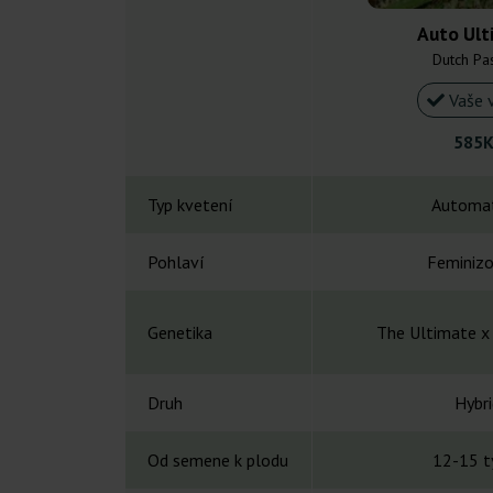
Auto Ult
Dutch Pa
Vaše 
585K
Typ kvetení
Automat
Pohlaví
Feminiz
Genetika
The Ultimate x
Druh
Hybri
Od semene k plodu
12-15 t