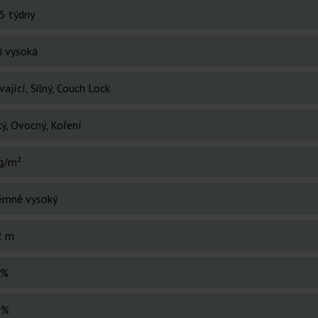
5 týdny
i vysoká
ající, Silný, Couch Lock
ý, Ovocný, Koření
g/m²
émně vysoký
2 m
 %
 %