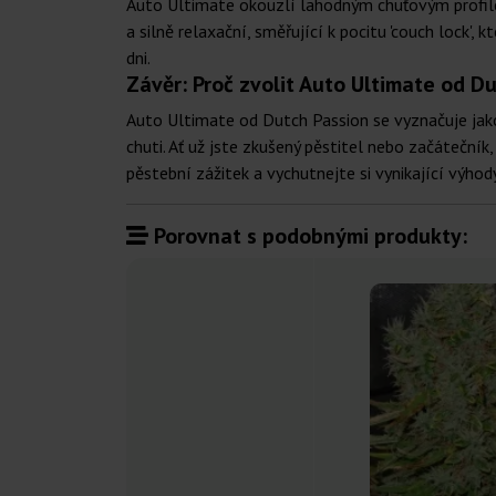
Auto Ultimate okouzlí lahodným chuťovým profilem,
a silně relaxační, směřující k pocitu 'couch lock',
dni.
Závěr: Proč zvolit Auto Ultimate od D
Auto Ultimate od Dutch Passion se vyznačuje jako 
chuti. Ať už jste zkušený pěstitel nebo začáteční
pěstební zážitek a vychutnejte si vynikající výho
Porovnat s podobnými produkty: