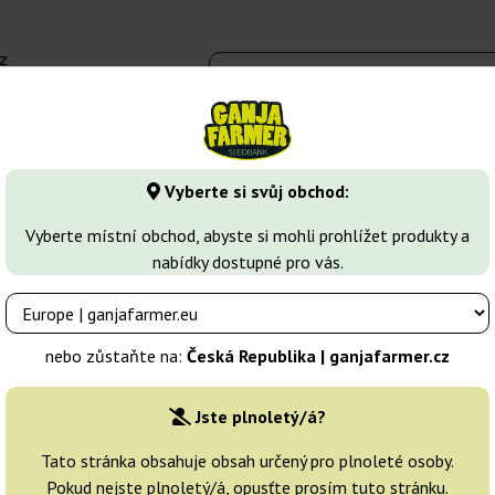
z
 - 16:00
Seedbanky
Druhy marihuany
Více
Vyberte si svůj obchod:
Samonakvétací semena marihuany
Auto Ultimate
Vyberte místní obchod, abyste si mohli prohlížet produkty a
nabídky dostupné pro vás.
on
Chovatelé:
Dutch Passion
nebo zůstaňte na:
Česká Republika | ganjafarmer.cz
Originální balení:
Jste plnoletý/á?
3 semena
Tato stránka obsahuje obsah určený pro plnoleté osoby.
Pokud nejste plnoletý/á, opusťte prosím tuto stránku.
Odeslání do 24h
25% LE