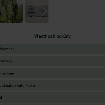
Vlastnosti odrůdy
flowering
matický
nizované
Ultimate x Auto Mazar
id