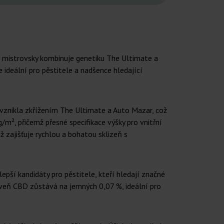
á mistrovsky kombinuje genetiku The Ultimate a
 ideální pro pěstitele a nadšence hledající
a vznikla zkřížením The Ultimate a Auto Mazar, což
², přičemž přesné specifikace výšky pro vnitřní
 zajišťuje rychlou a bohatou sklizeň s
epší kandidáty pro pěstitele, kteří hledají značné
roveň CBD zůstává na jemných 0,07 %, ideální pro