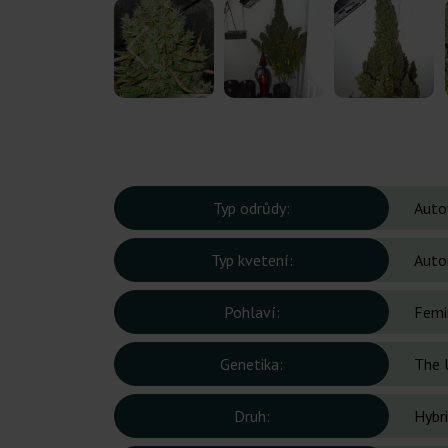
Typ odrůdy:
Auto
Typ kvetení:
Auto
Pohlaví:
Femi
Genetika:
The 
Druh:
Hybr