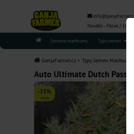
info@ganjafarmer.c
Pondělí - Pátek / 10:00
Semena marihuany
Typy semen
GanjaFarmer.cz
Typy Semen Marihuany
Auto Ultimate Dutch Passi
-25%
+dárky