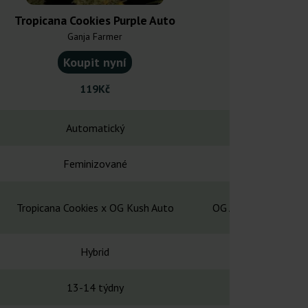
Tropicana Cookies Purple Auto
OG Triplo
Ganja Farmer
Humboldt Se
Koupit nyní
Koupit
119Kč
1 32
Automatický
Automa
Feminizované
Feminiz
Tropicana Cookies x OG Kush Auto
OG Autoflower × Tet
Hybrid
Hybr
13-14 týdny
12-14 