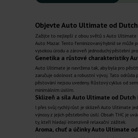
Objevte Auto Ultimate od Dutch 
Zažijte to nejlepší z obou světů s Auto Ultimate
Auto Mazar. Tento feminizovaný hybrid se může poc
vysokou úrodu a zároveň jednoduchý pěstební pro
Genetika a růstové charakteristiky Au
Auto Ultimate je navržena tak, aby byla pro pěsti
zaručuje odolnost a robustní vývoj. Tato odrůda 
pěstování nejsou uvedeny. Růstový cyklus od seme
minimálním úsilím.
Sklizeň a síla Auto Ultimate od Dutch
I přes svůj rychlý růst je sklizeň Auto Ultimate j
výnosy z jejich pěstebního úsilí. Obsah THC je uv
ty, kteří hledají intenzivně relaxační zážitek.
Aroma, chuť a účinky Auto Ultimate o