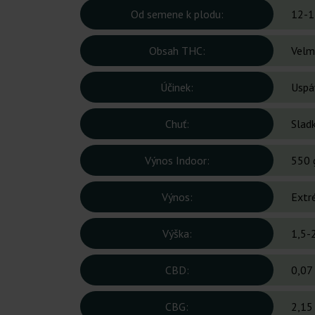
Od semene k plodu:
12-1
Obsah THC:
Velm
Účinek:
Uspáv
Chuť:
Sladk
Výnos Indoor:
550 
Výnos:
Extr
Výška:
1,5-
CBD:
0,07
CBG:
2,15