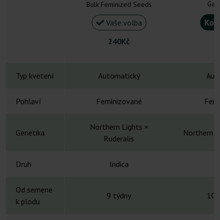
Gan
Bulk Feminized Seeds
Kou
Vaše volba
240Kč
Typ kvetení
Automatický
Aut
Pohlaví
Feminizované
Femi
Northern Lights ×
Genetika
Northern L
Ruderalis
Druh
Indica
Od semene
9 týdny
10-
k plodu