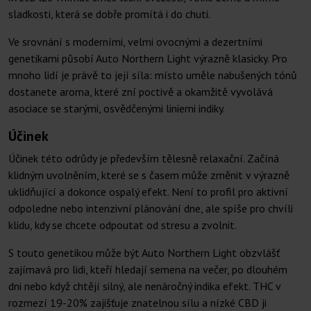
sladkosti, která se dobře promítá i do chuti.
Ve srovnání s moderními, velmi ovocnými a dezertními
genetikami působí Auto Northern Light výrazně klasicky. Pro
mnoho lidí je právě to její síla: místo uměle nabušených tónů
dostanete aroma, které zní poctivě a okamžitě vyvolává
asociace se starými, osvědčenými liniemi indiky.
Účinek
Účinek této odrůdy je především tělesně relaxační. Začíná
klidným uvolněním, které se s časem může změnit v výrazně
uklidňující a dokonce ospalý efekt. Není to profil pro aktivní
odpoledne nebo intenzivní plánování dne, ale spíše pro chvíli
klidu, kdy se chcete odpoutat od stresu a zvolnit.
S touto genetikou může být Auto Northern Light obzvlášť
zajímavá pro lidi, kteří hledají semena na večer, po dlouhém
dni nebo když chtějí silný, ale nenáročný indika efekt. THC v
rozmezí 19-20% zajišťuje znatelnou sílu a nízké CBD ji