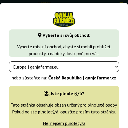
0
GanjaFarmer.cz
Druhy Marihuany
Northern Light
Auto 
Vyberte si svůj obchod:
Auto Northern Light Bulk
Vyberte místní obchod, abyste si mohli prohlížet
Feminized Seeds
produkty a nabídky dostupné pro vás.
-25%
+dárky
nebo zůstaňte na:
Česká Republika | ganjafarmer.cz
Jste plnoletý/á?
Tato stránka obsahuje obsah určený pro plnoleté osoby.
Pokud nejste plnoletý/á, opusťte prosím tuto stránku.
Ne, nejsem plnoletý/á