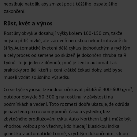
neoslbuje natolik, aby zmizel pocit těžšího, ospalejšího
zakončení.
Růst, květ a výnos
Rostliny obvykle dosahují výšky kolem 100-150 cm, takže
nejsou příliš nízké, ale zároveň nerostou nekontrolovaně do
šířky. Automatické kvetení dělá cyklus jednoduchým a rychlým
a celý proces od semene po sklizeň je dokončen zhruba za 9
týdnů. To je jeden z důvodů, proč je tento automat tak
praktický pro lidi, kteří si cení krátké čekací doby, aniž by se
museli vzdát solidního výsledku.
Co se týče výnosu, lze indoor očekávat přibližně 400-600 g/m²,
outdoor obvykle 50-300 g na rostlinu, v závislosti na
podmínkách a vedení. Toto rozmezí dobře ukazuje, že odrůda
je navržena pro rozumný poměr času a výsledku, bez
zbytečného prodlužování cyklu. Auto Northern Light může být
vhodnou volbou pro všechny, kdo hledají klasickou indika
genetiku v automatické formě, s rychlým dokončením, silnou