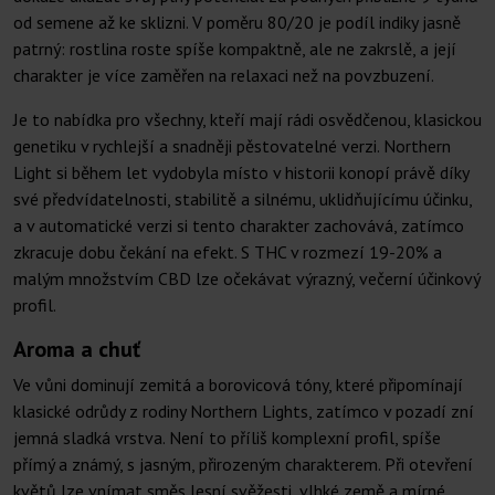
od semene až ke sklizni. V poměru 80/20 je podíl indiky jasně
patrný: rostlina roste spíše kompaktně, ale ne zakrslě, a její
charakter je více zaměřen na relaxaci než na povzbuzení.
Je to nabídka pro všechny, kteří mají rádi osvědčenou, klasickou
genetiku v rychlejší a snadněji pěstovatelné verzi. Northern
Light si během let vydobyla místo v historii konopí právě díky
své předvídatelnosti, stabilitě a silnému, uklidňujícímu účinku,
a v automatické verzi si tento charakter zachovává, zatímco
zkracuje dobu čekání na efekt. S THC v rozmezí 19-20% a
malým množstvím CBD lze očekávat výrazný, večerní účinkový
profil.
Aroma a chuť
Ve vůni dominují zemitá a borovicová tóny, které připomínají
klasické odrůdy z rodiny Northern Lights, zatímco v pozadí zní
jemná sladká vrstva. Není to příliš komplexní profil, spíše
přímý a známý, s jasným, přirozeným charakterem. Při otevření
květů lze vnímat směs lesní svěžesti, vlhké země a mírné