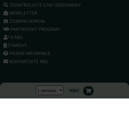
ZKONTROLUJTE STAV OBJEDNÁVKY
NEWSLETTER
ZDARMA SEMENA
PARTNERSKÝ PROGRAM
O NÁS
STANOVY
PRÁVNÍ INFORMACE
KONTAKTUJTE NÁS
Změnit obchod:
90Kč
▾
Česko