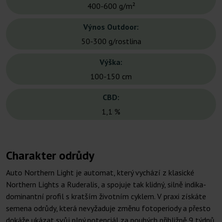
400-600 g/m²
Výnos Outdoor:
50-300 g/rostlina
Výška:
100-150 cm
CBD:
1,1 %
Charakter odrůdy
Auto Northern Light je automat, který vychází z klasické
Northern Lights a Ruderalis, a spojuje tak klidný, silně indika-
dominantní profil s kratším životním cyklem. V praxi získáte
semena odrůdy, která nevyžaduje změnu fotoperiody a přesto
dokáže ukázat svůj plný potenciál za pouhých přibližně 9 týdnů