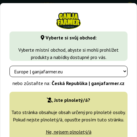
0
GanjaFarmer.cz
Druhy Marihuany
Critical
Sweet Critical
Vyberte si svůj obchod:
Sweet Critical 00 Seeds Bank
Vyberte místní obchod, abyste si mohli prohlížet
produkty a nabídky dostupné pro vás.
nebo zůstaňte na:
Česká Republika | ganjafarmer.cz
Jste plnoletý/á?
Tato stránka obsahuje obsah určený pro plnoleté osoby.
Pokud nejste plnoletý/á, opusťte prosím tuto stránku.
Ne, nejsem plnoletý/á