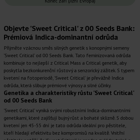
Konec září (Jižní Evropa)
Objevte 'Sweet Critical' z 00 Seeds Bank:
Prémiová Indica-dominantní odrůda
Přijměte vzácnou směs silných genetik s konopnými semeny
'Sweet Critical' od 00 Seeds Bank. Tato feminizovaná odrůda
kombinuje to nejlepší z Critical Mass a Critical genetik, aby
poskytla bezkonkurenční růstový a senzorický zážitek. S typem
kvetení na fotoperiodě, 'Sweet Critical' je převážně Indica
odrůda, která slibuje prémiové výnosy a silné účinky.
Genetika a charakteristiky růstu 'Sweet Critical'
od 00 Seeds Bank
'Sweet Critical' vyniká svými robustními Indica-dominantními
genetikami, které zajišťují bujný růst a bohaté sklizně. S dobou
kvetení jen 45-55 dní je tato odrůda ideální pro pěstitele,
kteří hledají efektivitu bez kompromisů na kvalitě. Vnitřní