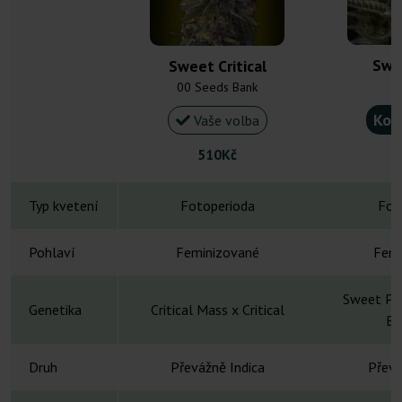
Swe
Sweet Critical
G
00 Seeds Bank
Kou
Vaše volba
510Kč
Typ kvetení
Fotoperioda
Fot
Pohlaví
Feminizované
Femi
Sweet Pin
Genetika
Critical Mass x Critical
Bl
Druh
Převážně Indica
Převá