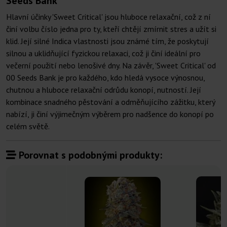
Seeds Bank
Hlavní účinky 'Sweet Critical' jsou hluboce relaxační, což z ní
činí volbu číslo jedna pro ty, kteří chtějí zmírnit stres a užít si
klid. Její silné Indica vlastnosti jsou známé tím, že poskytují
silnou a uklidňující fyzickou relaxaci, což ji činí ideální pro
večerní použití nebo lenošivé dny. Na závěr, 'Sweet Critical' od
00 Seeds Bank je pro každého, kdo hledá vysoce výnosnou,
chutnou a hluboce relaxační odrůdu konopí, nutností. Její
kombinace snadného pěstování a odměňujícího zážitku, který
nabízí, ji činí výjimečným výběrem pro nadšence do konopí po
celém světě.
Porovnat s podobnými produkty: