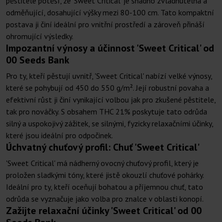
pěstitele potěší, že 'Sweet Critical' je snadno zvládnutelná a
odměňující, dosahující výšky mezi 80-100 cm. Tato kompaktní
postava ji činí ideální pro vnitřní prostředí a zároveň přináší
ohromující výsledky.
Impozantní výnosy a účinnost 'Sweet Critical' od
00 Seeds Bank
Pro ty, kteří pěstují uvnitř, 'Sweet Critical' nabízí velké výnosy,
které se pohybují od 450 do 550 g/m². Její robustní povaha a
efektivní růst ji činí vynikající volbou jak pro zkušené pěstitele,
tak pro nováčky. S obsahem THC 21% poskytuje tato odrůda
silný a uspokojivý zážitek, se silnými, fyzicky relaxačními účinky,
které jsou ideální pro odpočinek.
Úchvatný chuťový profil: Chuť 'Sweet Critical'
'Sweet Critical' má nádherný ovocný chuťový profil, který je
proložen sladkými tóny, které jistě okouzlí chuťové pohárky.
Ideální pro ty, kteří oceňují bohatou a příjemnou chuť, tato
odrůda se vyznačuje jako volba pro znalce v oblasti konopí.
Zažijte relaxační účinky 'Sweet Critical' od 00